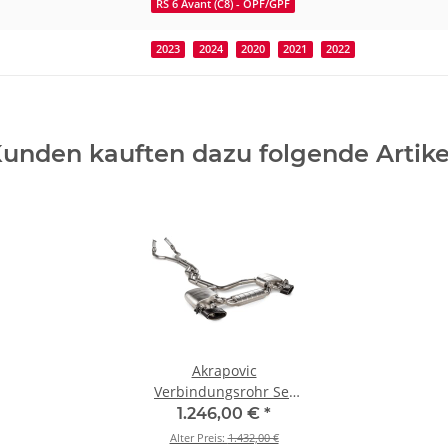
RS 6 Avant (C8) - OPF/GPF
2023
2024
2020
2021
2022
unden kauften dazu folgende Artike
Akrapovic
Verbindungsrohr Set
(Edelstahl) für Audi RS
1.246,00 €
*
6 Avant Performance /
Alter Preis:
1.432,00 €