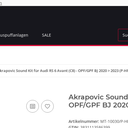
n
Auspuffanlagen
SALE
krapovic Sound Kit für Audi RS 6 Avant (C8) - OPF/GPF BJ 2020 > 2023 (P-H
Akrapovic Sound 
OPF/GPF BJ 2020
Artikelnummer:
MT-10030/P-H
GTIN:
3831113586399