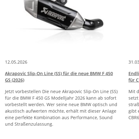
12.05.2026
31.0
Akrapovic Slip-On Line (SS) für die neue BMW F 450
Endl
GS (2026)
für 
Jetzt vorbestellen Die neue Akrapovic Slip-On Line (SS)
Mit 
für die BMW F 450 GS Modelljahr 2026 kann ab sofort
setz
vorbestellt werden. Wer seine neue BMW optisch und
stra
akustisch aufwerten möchte, erhält mit dieser Anlage
gibt
eine perfekte Kombination aus Performance, Sound
CBR6
und Straßenzulassung.