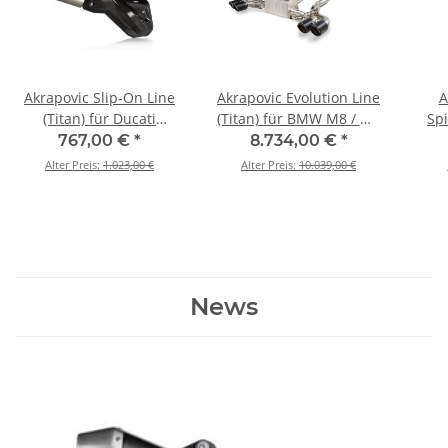
Akrapovic Slip-On Line
Akrapovic Evolution Line
A
(Titan) für Ducati
(Titan) für BMW M8 / M8
Sp
Multistrada 950 / 950 S /
Competition (F91, F92) BJ
M
767,00 €
*
8.734,00 €
*
V2 / V2 S - BJ. 2021 >
2020 > 2024 (S-BM/T/23)
Com
Alter Preis:
1.023,00 €
Alter Preis:
10.039,00 €
2024 (S-D9SO18-HIFFT)
2
News