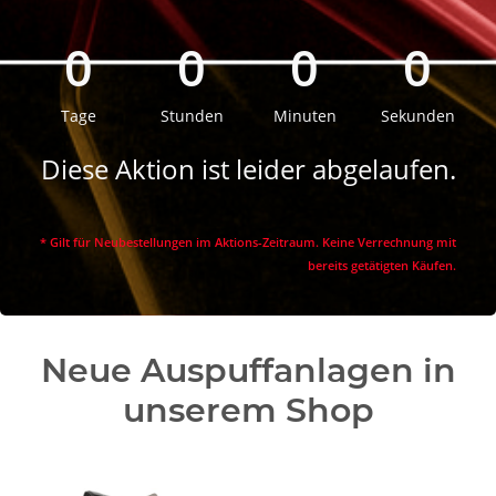
0
0
0
0
Tage
Stunden
Minuten
Sekunden
Diese Aktion ist leider abgelaufen.
* Gilt für Neubestellungen im Aktions-Zeitraum. Keine Verrechnung mit
bereits getätigten Käufen.
Neue Auspuffanlagen in
unserem Shop