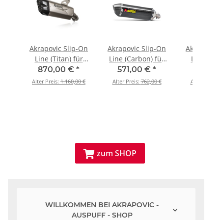
Akrapovic Slip-On
Akrapovic Slip-On
Akrapovic 
ne
Line (Titan) für
Line (Carbon) für
Line (Tit
r
BMW R 1300 RT -
Suzuki SV650X - BJ.
Suzuki SV65
€
*
870,00 €
*
571,00 €
*
665,0
 ZX-
BJ. 2025 > 2026 (S-
2026 > 2026 (S-
2018 > 20
0 €
Alter Preis:
1.160,00 €
Alter Preis:
762,00 €
Alter Preis:
6 >
B13SO5-HJGT)
S6SO10-HRC)
S7SO3-
2-
zum SHOP

WILLKOMMEN BEI AKRAPOVIC -
AUSPUFF - SHOP