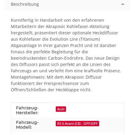
Beschreibung
Kunstfertig in Handarbeit von den erfahrenen
Mitarbeitern der Akrapovic Kohlefaser-Abteilung
hergestellt, präsentiert dieser optionale Heckdiffusor
aus Kohlefaser die Evolution Line (Titanium)
Abgasanlage in ihrer ganzen Pracht und ist darüber
hinaus die perfekte Begleitung für die
beeindruckenden Carbon-Endrohre. Das neue Design
des Diffusors passt sich perfekt an die Linien des
Fahrzeugs an und verleiht ihm eine kraftvolle Präsenz.
Montagehinweis: Mit dem Akrapovic Diffusor
funktioniert der Freisprechsensor zum
Öffnen/Schließen der Heckklappe nicht.
Produkteigenschaft
Wert
Fahrzeug-
Audi
Hersteller:
Fahrzeug-
RS 6 Avant (C8) - OPF/GPF
Modell: