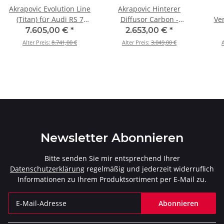
Akrapovic Evolution Line
Akrapovic Hinterer
(Titan) für Audi RS 7
Diffusor Carbon -
Ve
Sportback (C8) BJ. 2020 -
Hochglanz für RS 6
(Ede
7.605,00 €
*
2.653,00 €
*
2026 - S-AU/T/2H
Avant Performance / RS
Spor
Alter Preis:
8.741,00 €
Alter Preis:
3.049,00 €
A
6 Avant GT / RS 7
Sportback Performance
(C8) BJ 2020 > 2026 (DI-
AU/CA/1/G)
Newsletter Abonnieren
Bitte senden Sie mir entsprechend Ihrer
Datenschutzerklärung
regelmäßig und jederzeit widerruflich
Informationen zu Ihrem Produktsortiment per E-Mail zu.
Abonnieren
Newsletter Abonnieren