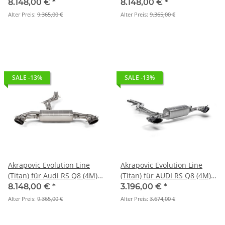
OPF/GPF BJ 2020 > 2024 (S-
BJ 2020 > 2024 (S-AU/TI/20H)
8.148,00 €
*
8.148,00 €
*
AU/TI/20H)
Alter Preis:
9.365,00 €
Alter Preis:
9.365,00 €
SALE -13%
SALE -13%
Akrapovic Evolution Line
Akrapovic Evolution Line
(Titan) für Audi RS Q8 (4M)
(Titan) für AUDI RS Q8 (4M)
BJ 2020 > 2024 (S-AU/TI/20H)
mit/ohne OPF/GPF BJ. 2025 >
8.148,00 €
*
3.196,00 €
*
2026 (S-AU/T/3H)
Alter Preis:
9.365,00 €
Alter Preis:
3.674,00 €