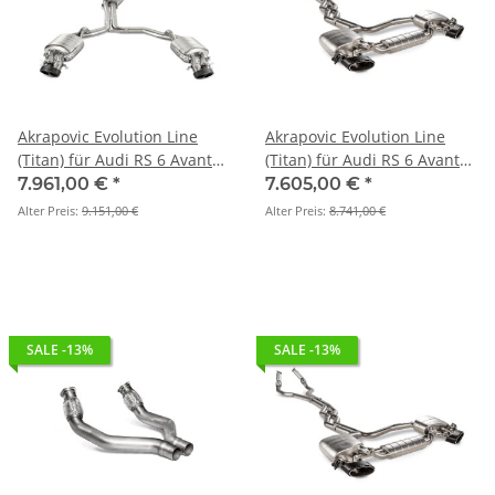
Akrapovic Evolution Line
Akrapovic Evolution Line
(Titan) für Audi RS 6 Avant
(Titan) für Audi RS 6 Avant
(C7) BJ 2014 > 2018 (S-
(C8) BJ. 2020 - 2026 - S-
7.961,00 €
*
7.605,00 €
*
AU/TI/3H)
AU/T/2H
Alter Preis:
9.151,00 €
Alter Preis:
8.741,00 €
SALE -13%
SALE -13%