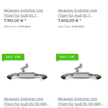
Akrapovic Evolution Line
Akrapovic Evolution Line
(Titan) für Audi RS 7
(Titan) für Audi RS 7
Sportback (C7) BJ 2014 >
Sportback (C8) BJ. 2020 -
7.961,00 €
*
7.605,00 €
*
2018 (S-AU/TI/4H)
2026 - S-AU/T/2H
Alter Preis:
9.151,00 €
Alter Preis:
8.741,00 €
SALE -13%
SALE -13%
Akrapovic Evolution Line
Akrapovic Evolution Line
(Titan) für Audi RS Q8 (4M) -
(Titan) für Audi RS Q8 (4M)