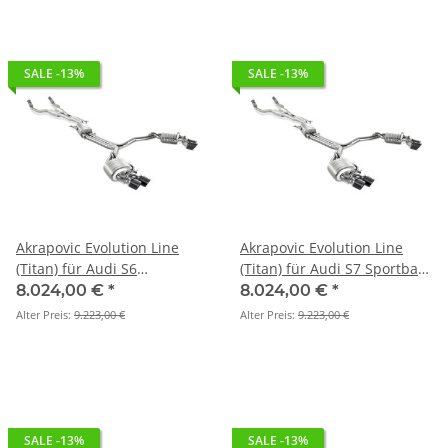
SALE -13%
SALE -13%
Akrapovic Evolution Line
Akrapovic Evolution Line
(Titan) für Audi S6
(Titan) für Audi S7 Sportback
Avant/Limousine (C7) BJ
(C7) BJ 2013 > 2017 (S-
8.024,00 €
*
8.024,00 €
*
2013 > 2017 (S-AU/TI/6H)
AU/TI/6H)
Alter Preis:
9.223,00 €
Alter Preis:
9.223,00 €
SALE -13%
SALE -13%