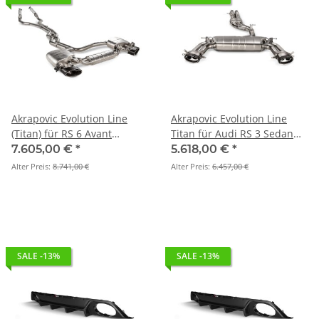
Akrapovic Evolution Line
Akrapovic Evolution Line
(Titan) für RS 6 Avant
Titan für Audi RS 3 Sedan
Performance / RS 6 Avant GT
(8Y) 2022-2026 | Mit & ohne
7.605,00 €
*
5.618,00 €
*
/ RS 7 Sportback
OPF/GPF - S-AU/TI/28H
Alter Preis:
8.741,00 €
Alter Preis:
6.457,00 €
Performance (C8) BJ. 2023 -
2026 - S-AU/T/2H
SALE -13%
SALE -13%