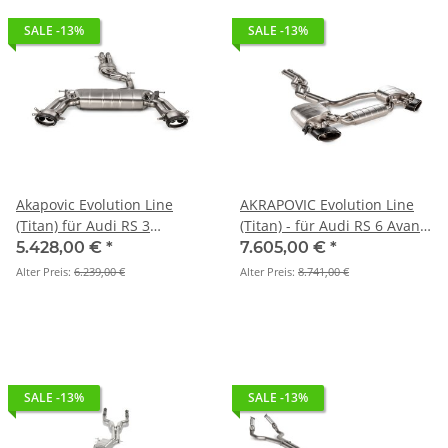
SALE -13%
SALE -13%
Akapovic Evolution Line
AKRAPOVIC Evolution Line
(Titan) für Audi RS 3
(Titan) - für Audi RS 6 Avant
Sportback (8Y) / (8Y) -
/ RS 7 Sportback
5.428,00 €
*
7.605,00 €
*
OPF/GPF BJ. 2025 > 2026 (S-
Performance (C8) - OPF/GPF
Alter Preis:
6.239,00 €
Alter Preis:
8.741,00 €
AU/TI/27H)
- BJ 2023 - 2026 -S-AU/T/1H
SALE -13%
SALE -13%