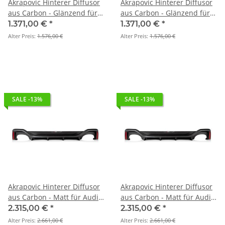
Akrapovic Hinterer Diffusor
Akrapovic Hinterer Diffusor
aus Carbon - Glänzend für
aus Carbon - Glänzend für
Audi RS 3 Sportback (8Y) -
Audi RS 3 Sportback (8Y) BJ
1.371,00 €
*
1.371,00 €
*
OPF/GPF BJ 2022 > 2024 (DI-
2022 > 2024 (DI-AU/CA/2/G)
Alter Preis:
1.576,00 €
Alter Preis:
1.576,00 €
AU/CA/2/G)
SALE -13%
SALE -13%
Akrapovic Hinterer Diffusor
Akrapovic Hinterer Diffusor
aus Carbon - Matt für Audi
aus Carbon - Matt für Audi
RS 6 Avant (C8) - OPF/GPF BJ
RS 6 Avant (C8) BJ 2020 >
2.315,00 €
*
2.315,00 €
*
2020 > 2025 (DI-AU/CA/1/M)
2025 (DI-AU/CA/1/M)
Alter Preis:
2.661,00 €
Alter Preis:
2.661,00 €