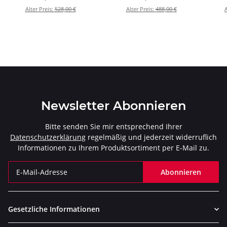
(P-HF1433)
2024) - P-HF1431
Alter Preis:
528,00 €
Alter Preis:
488,00 €
A
Newsletter Abonnieren
Bitte senden Sie mir entsprechend Ihrer
Datenschutzerklärung
regelmäßig und jederzeit widerruflich
Informationen zu Ihrem Produktsortiment per E-Mail zu.
Abonnieren
Newsletter Abonnieren
Gesetzliche Informationen