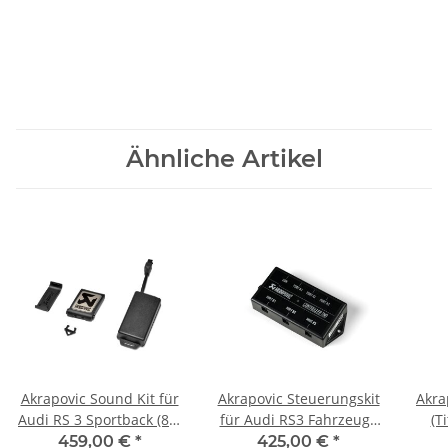
Ähnliche Artikel
Akrapovic Sound Kit für
Akrapovic Steuerungskit
Akra
Audi RS 3 Sportback (8Y)
für Audi RS3 Fahrzeuge
(T
- OPF/GPF BJ 2022 > 2026
vor dem Facelift (2022 >
Spor
459,00 €
*
425,00 €
*