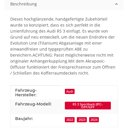
Beschreibung
Dieses hochglänzende, handgefertigte Zubehörteil
wurde so konzipiert, dass es sich perfekt in die
Linienführung des Audi RS 3 einfügt. Es wurde von
Grund auf neu entwickelt, um die neuen Endrohre der
Evolution Line (Titanium) Abgasanlage mit einer
einwandfreien und typgeprüften ABE zu
bereichern.ACHTUNG: Passt möglicherweise nicht mit
originaler Anhängerkupplung.Mit dem Akrapovic-
Diffusor funktioniert der Freisprechsensor zum Öffnen
/ Schließen des Kofferraumdeckels nicht.
Produkteigenschaft
Wert
Fahrzeug-
Audi
Hersteller:
Fahrzeug-Modell:
RS 3 Sportback (8Y) -
OPF/GPF
Baujahr:
2022
2023
2024