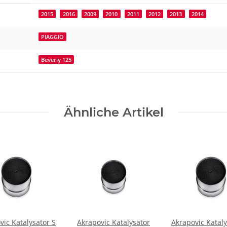
2015
2016
2009
2010
2011
2012
2013
2014
PIAGGIO
Beverly 125
Ähnliche Artikel
vic Katalysator S
Akrapovic Katalysator
Akrapovic Kataly