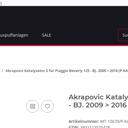
n
Auspuffanlagen
SALE
Akrapovic Katalysator S für Piaggio Beverly 125 - BJ. 2009 > 2016 (P-KA
Akrapovic Kataly
- BJ. 2009 > 201
Artikelnummer:
MT-10670/P-K
GTIN:
3831113525428