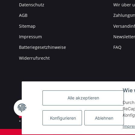
Datenschutz
Wir über 
AGB
Zahlungsm
Sitemap
Versandin
Impressum
Newslette
Batteriegesetzhinweise
FAQ
Widerrufsrecht
Wie 
Alle akzeptieren
Durch 
ReCapt
Vertrag widerrufen
Konfig
Konfigurieren
Ablehnen
* Alle Preise inkl. gesetzlicher USt., zzgl.
Versand
Impre