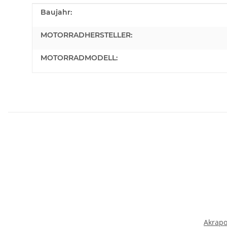
Produkteigenschaft
Wert
Baujahr:
MOTORRADHERSTELLER:
MOTORRADMODELL:
Akrapo