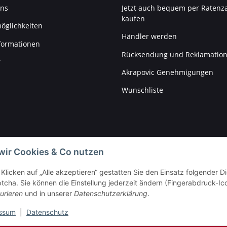
uns
Jetzt auch bequem per Ratenz
kaufen
öglichkeiten
Händler werden
formationen
Rücksendung und Reklamatio
r
Akrapovic Genehmigungen
Wunschliste
wir Cookies & Co nutzen
Klicken auf „Alle akzeptieren“ gestatten Sie den Einsatz folgender 
cha. Sie können die Einstellung jederzeit ändern (Fingerabdruck-Icon
urieren
und in unserer
Datenschutzerklärung
.
ssum
|
Datenschutz