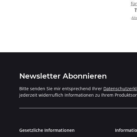
fü
300/30
201
Alt
Newsletter Abonnieren
Bitte senden Sie mir entsprechend Ihrer
Datenschutzerk
jederzeit widerruflich Informationen zu Ihrem Produktsor
Gesetzliche Informationen
Informati