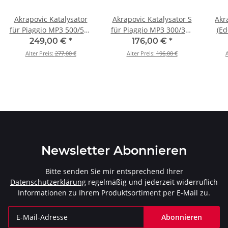
Akrapovic Katalysator
Akrapovic Katalysator S
Akr
für Piaggio MP3 500/500
für Piaggio MP3 300/300
(Ed
LT / HPE - BJ. 2008 >
LT - BJ. 2008 > 2016 (P-
500/
249,00 €
*
176,00 €
*
2020 (P-KAT-069)
KAT-040)
Alter Preis:
277,00 €
Alter Preis:
196,00 €
A
Newsletter Abonnieren
Bitte senden Sie mir entsprechend Ihrer
Datenschutzerklärung
regelmäßig und jederzeit widerruflich
Informationen zu Ihrem Produktsortiment per E-Mail zu.
Abonnieren