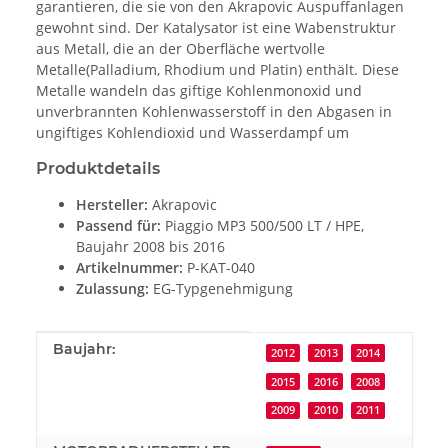
garantieren, die sie von den Akrapovic Auspuffanlagen
gewohnt sind. Der Katalysator ist eine Wabenstruktur
aus Metall, die an der Oberfläche wertvolle
Metalle(Palladium, Rhodium und Platin) enthält. Diese
Metalle wandeln das giftige Kohlenmonoxid und
unverbrannten Kohlenwasserstoff in den Abgasen in
ungiftiges Kohlendioxid und Wasserdampf um
Produktdetails
Hersteller:
Akrapovic
Passend für:
Piaggio MP3 500/500 LT / HPE,
Baujahr 2008 bis 2016
Artikelnummer:
P-KAT-040
Zulassung:
EG-Typgenehmigung
Produkteigenschaft
Wert
Baujahr:
2012
2013
2014
2015
2016
2008
2009
2010
2011