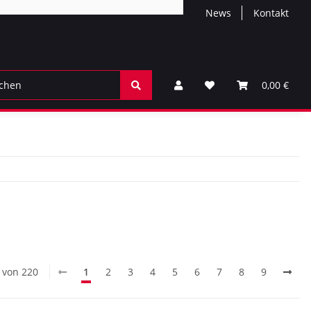
News
Kontakt
0,00 €
0 von 220
1
2
3
4
5
6
7
8
9