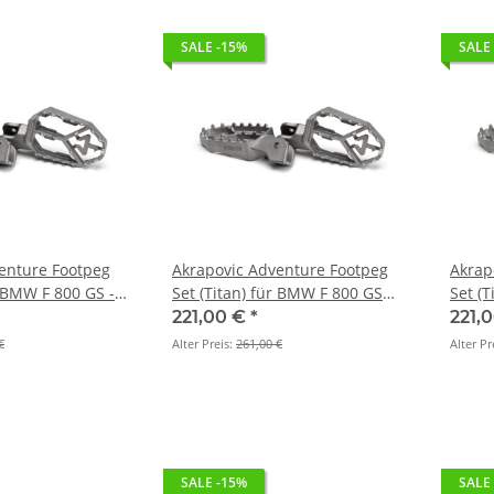
SALE -15%
SALE
enture Footpeg
Akrapovic Adventure Footpeg
Akrap
r BMW F 800 GS -
Set (Titan) für BMW F 800 GS
Set (
17 (F-BM13T1)
ADVENTURE - BJ. 2008 > 2017 (F-
BJ. 2
221,00 €
*
221,
BM13T1)
€
Alter Preis:
261,00 €
Alter Pr
SALE -15%
SALE