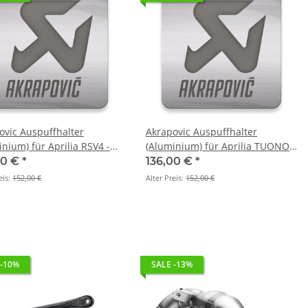
ovic Auspuffhalter
Akrapovic Auspuffhalter
nium) für Aprilia RSV4 -
(Aluminium) für Aprilia TUONO
009 > 2014 (P-MBA10AL3/A2)
V4 - BJ. 2011 > 2016 (P-
00 €
*
136,00 €
*
MBA10AL3/A2)
eis:
152,00 €
Alter Preis:
152,00 €
 -10%
SALE -13%