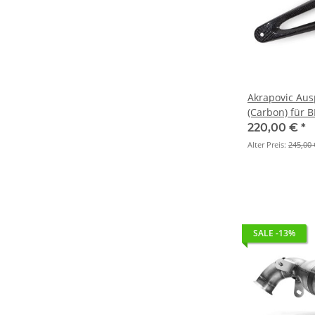
Akrapovic Aus
(Carbon) für 
2010 > 2014 (
220,00 €
*
Alter Preis:
245,00 
SALE -13%