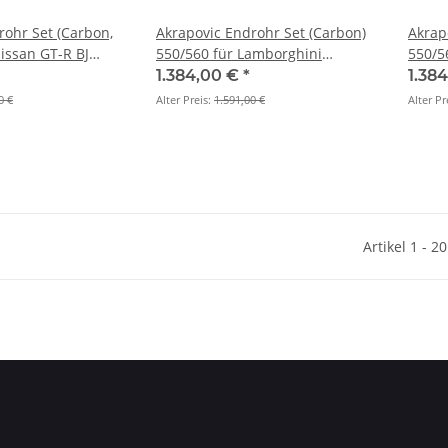
rohr Set (Carbon,
Akrapovic Endrohr Set (Carbon)
Akrap
issan GT-R BJ
550/560 für Lamborghini
550/5
TP-NIR35C)
Gallardo LP 550-2 Coupé BJ 2009
Galla
1.384,00 €
*
1.38
> 2014 (TP-CT/7)
BJ 200
0 €
Alter Preis:
1.591,00 €
Alter Pr
Artikel 1 - 2