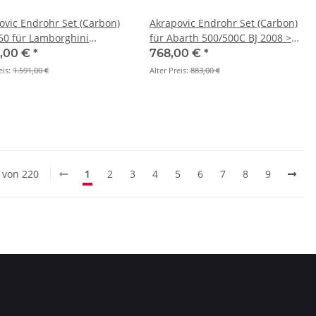
ovic Endrohr Set (Carbon)
Akrapovic Endrohr Set (Carbon)
60 für Lamborghini
für Abarth 500/500C BJ 2008 >
rdo LP 560-4 Coupé/Spyder
2017 (TP-CS/1)
4,00 €
*
768,00 €
*
8 > 2014 (TP-CT/7)
eis:
1.591,00 €
Alter Preis:
883,00 €
0 von 220
1
2
3
4
5
6
7
8
9