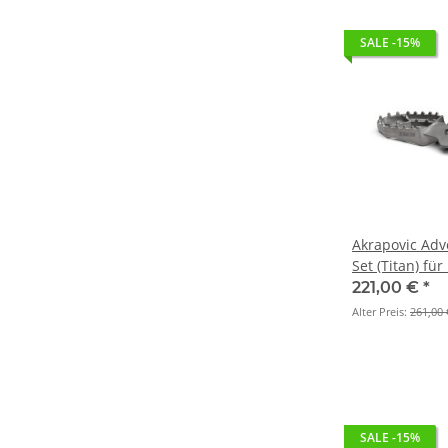
SALE -15%
Akrapovic Adv
Set (Titan) fü
BJ. 2008 > 20
221,00 €
*
Alter Preis:
261,00 
SALE -15%