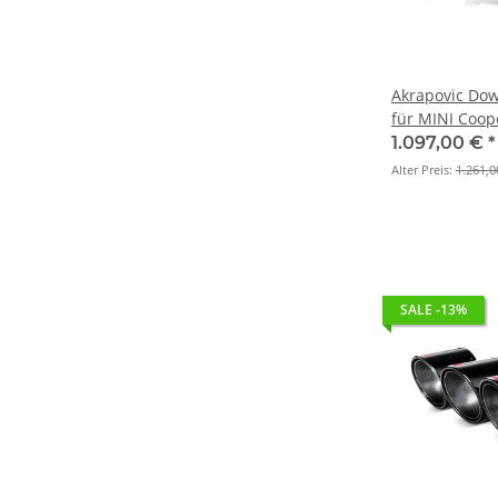
Akrapovic Dow
für MINI Coop
BJ 2011 > 201
1.097,00 €
*
Alter Preis:
1.261,0
SALE -13%