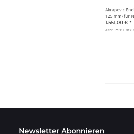
Akrapovic End
125 mm) für N
2008 > 2024 (
1.551,00 €
*
Alter Preis:
1.783,0
Newsletter Abonnieren