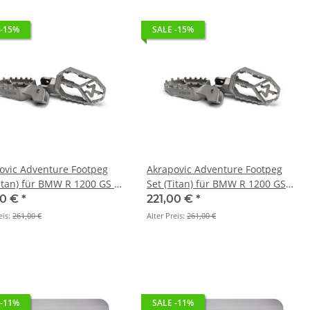
 -15%
SALE -15%
ovic Adventure Footpeg
Akrapovic Adventure Footpeg
Titan) für BMW R 1200 GS -
Set (Titan) für BMW R 1200 GS
004 > 2018 (F-BM13T1)
ADVENTURE - BJ. 2004 > 2018 (F-
00 €
*
221,00 €
*
BM13T1)
eis:
261,00 €
Alter Preis:
261,00 €
 -11%
SALE -11%