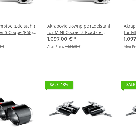
npipe (Edelstahl)
Akrapovic Downpipe (Edelstahl)
Akrap
er S Coupé (R58)
für MINI Cooper S Roadster
für M
4 (DP-MINR56/57)
(R59) BJ 2012 > 2014 (DP-
(R57) 
1.097,00 €
*
1.09
MINR56/57)
MINR5
0 €
Alter Preis:
1.261,00 €
Alter Pr
SALE -13%
SALE