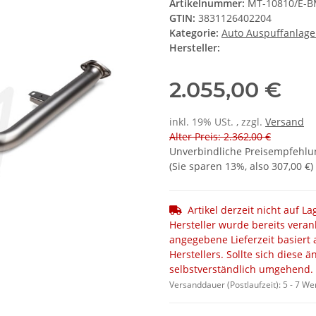
Artikelnummer:
MT-10810/E-B
GTIN:
3831126402204
Kategorie:
Auto Auspuffanlag
Hersteller:
2.055,00 €
inkl. 19% USt. , zzgl.
Versand
Alter Preis: 2.362,00 €
Unverbindliche Preisempfehlun
(Sie sparen
13%
, also
307,00 €
)
Artikel derzeit nicht auf L
Hersteller wurde bereits veran
angegebene Lieferzeit basiert 
Herstellers. Sollte sich diese 
selbstverständlich umgehend.
Versanddauer (Postlaufzeit):
5 - 7 W