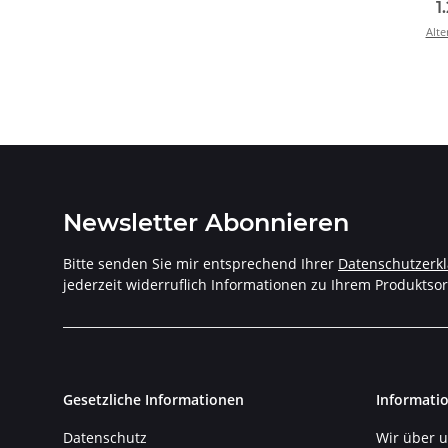
Hochg
1
(G80,
Alte
2024 
Newsletter Abonnieren
Bitte senden Sie mir entsprechend Ihrer
Datenschutzerk
jederzeit widerruflich Informationen zu Ihrem Produktsor
Gesetzliche Informationen
Informati
Datenschutz
Wir über 