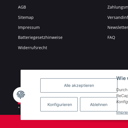
AGB
Zahlungsm
Sitemap
Versandin
Impressum
Newslette
Batteriegesetzhinweise
FAQ
Widerrufsrecht
Wie 
Alle akzeptieren
Durch 
ReCapt
Vertrag widerrufen
Konfig
Konfigurieren
Ablehnen
* Alle Preise inkl. gesetzlicher USt., zzgl.
Versand
Impre