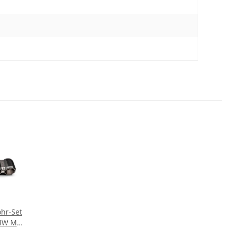
ohr-Set
BMW M3