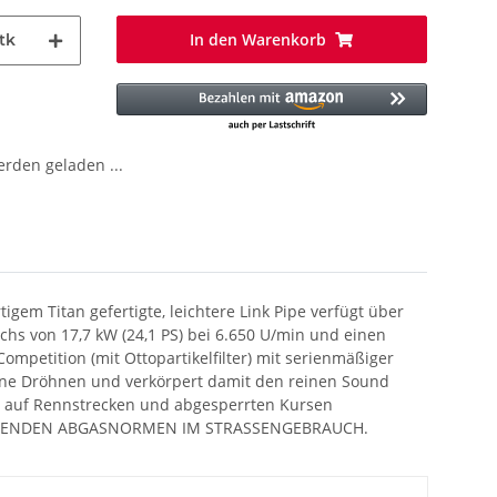
In den Warenkorb
tk
den geladen ...
gem Titan gefertigte, leichtere Link Pipe verfügt über
achs von 17,7 kW (24,1 PS) bei 6.650 U/min und einen
etition (mit Ottopartikelfilter) mit serienmäßiger
 ohne Dröhnen und verkörpert damit den reinen Sound
tz auf Rennstrecken und abgesperrten Kursen
ZUHALTENDEN ABGASNORMEN IM STRASSENGEBRAUCH.