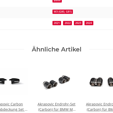
BMW
M3 (G80, G81)
2021
2022
2023
2024
Ähnliche Artikel
apovic Carbon
Akrapovic Endrohr-Set
Akrapovic Endr
abdeckung Set -
(Carbon) für BMW M3
(Carbon) für 