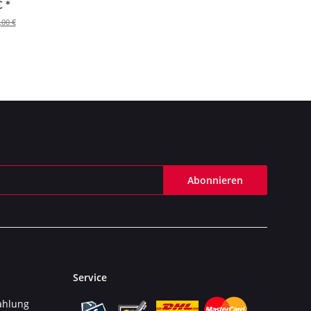
2021 >
€
*
69)
,00 €
Abonnieren
Service
ahlung