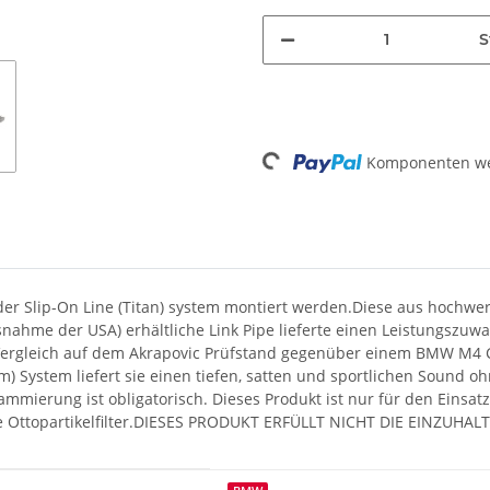
S
Loading...
Komponenten wer
er Slip-On Line (Titan) system montiert werden.Diese aus hochwerti
usnahme der USA) erhältliche Link Pipe lieferte einen Leistungszuw
rgleich auf dem Akrapovic Prüfstand gegenüber einem BMW M4 Comp
m) System liefert sie einen tiefen, satten und sportlichen Sound
mmierung ist obligatorisch. Dieses Produkt ist nur für den Einsa
ohne Ottopartikelfilter.DIESES PRODUKT ERFÜLLT NICHT DIE EIN