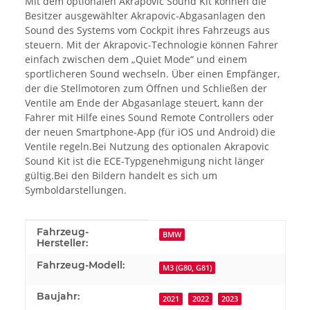
Mit dem optionalen Akrapovic Sound Kit können die
Besitzer ausgewählter Akrapovic-Abgasanlagen den
Sound des Systems vom Cockpit ihres Fahrzeugs aus
steuern. Mit der Akrapovic-Technologie können Fahrer
einfach zwischen dem „Quiet Mode“ und einem
sportlicheren Sound wechseln. Über einen Empfänger,
der die Stellmotoren zum Öffnen und Schließen der
Ventile am Ende der Abgasanlage steuert, kann der
Fahrer mit Hilfe eines Sound Remote Controllers oder
der neuen Smartphone-App (für iOS und Android) die
Ventile regeln.Bei Nutzung des optionalen Akrapovic
Sound Kit ist die ECE-Typgenehmigung nicht länger
gültig.Bei den Bildern handelt es sich um
Symboldarstellungen.
Produkteigenschaft
Wert
Fahrzeug-
BMW
Hersteller:
Fahrzeug-Modell:
M3 (G80, G81)
Baujahr:
2021
2022
2023