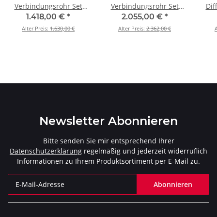
Verbindungsrohr Set
Verbindungsrohr Set
Dif
Edelstahl - Lang für
(Titan) – Lang für BMW
Hoc
1.418,00 €
*
2.055,00 €
*
BMW M3 (G80, G81) BJ
M3 (G80, G81) BJ 2021 >
BMW
Alter Preis:
1.630,00 €
Alter Preis:
2.362,00 €
A
2021 > 2024 (E-BM/SS/9)
2024 (E-BM/T/12)
Newsletter Abonnieren
Bitte senden Sie mir entsprechend Ihrer
Datenschutzerklärung
regelmäßig und jederzeit widerruflich
Informationen zu Ihrem Produktsortiment per E-Mail zu.
Abonnieren
Newsletter Abonnieren