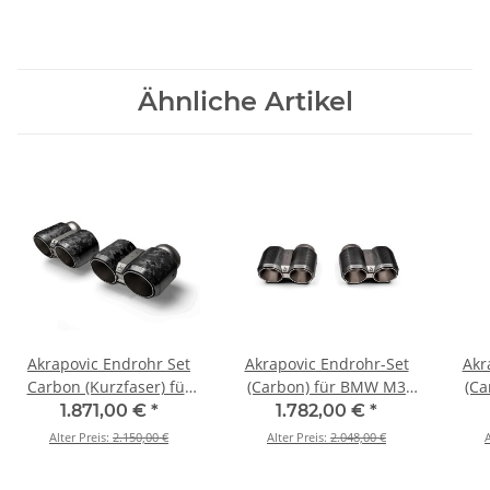
Ähnliche Artikel
Akrapovic Endrohr Set
Akrapovic Endrohr-Set
Akr
Carbon (Kurzfaser) für
(Carbon) für BMW M3
(Ca
M2 Coupé (G87) / M3
(G80, G81) BJ 2021 >
(G80
1.871,00 €
*
1.782,00 €
*
(G80/G81) / M4
2024 (TP-CT/69)
202
Alter Preis:
2.150,00 €
Alter Preis:
2.048,00 €
A
(G82/G83) - BJ. 2021 -
2025 (TP-CT/73/CF)