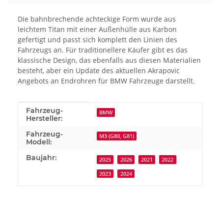
Die bahnbrechende achteckige Form wurde aus
leichtem Titan mit einer Außenhülle aus Karbon
gefertigt und passt sich komplett den Linien des
Fahrzeugs an. Für traditionellere Käufer gibt es das
klassische Design, das ebenfalls aus diesen Materialien
besteht, aber ein Update des aktuellen Akrapovic
Angebots an Endrohren für BMW Fahrzeuge darstellt.
Produkteigenschaft
Wert
Fahrzeug-
BMW
Hersteller:
Fahrzeug-
M3 (G80, G81)
Modell:
Baujahr:
2025
2026
2021
2022
2023
2024