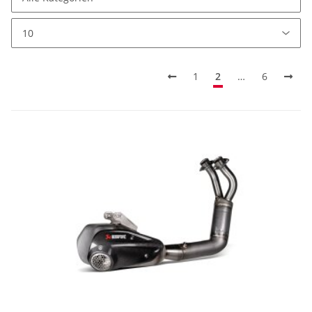
1
2
…
6