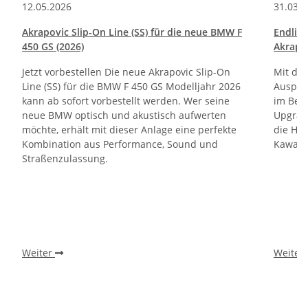
12.05.2026
31.03.
Akrapovic Slip-On Line (SS) für die neue BMW F
Endlic
450 GS (2026)
Akrapo
Jetzt vorbestellen Die neue Akrapovic Slip-On
Mit de
Line (SS) für die BMW F 450 GS Modelljahr 2026
Auspuf
kann ab sofort vorbestellt werden. Wer seine
im Ber
neue BMW optisch und akustisch aufwerten
Upgrade
möchte, erhält mit dieser Anlage eine perfekte
die Ho
Kombination aus Performance, Sound und
Kawasa
Straßenzulassung.
Weiter
Weiter