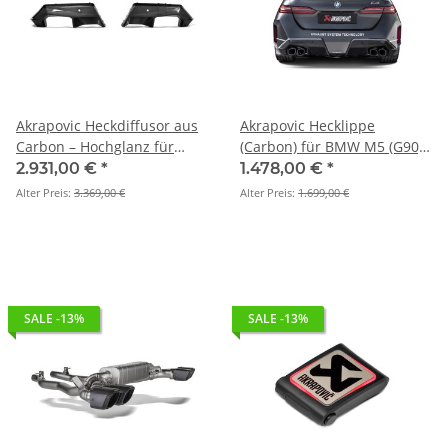
Akrapovic Heckdiffusor aus
Akrapovic Hecklippe
Carbon – Hochglanz für
(Carbon) für BMW M5 (G90,
BMW M5 (G90, G99) mit /
G99) mit / ohne OPF/GPF-
2.931,00 €
*
1.478,00 €
*
ohne OPF/GPF - DI-
WI-BM/CA/2/G
Alter Preis:
3.369,00 €
Alter Preis:
1.699,00 €
BM/CA/11/G
SALE -13%
SALE -13%