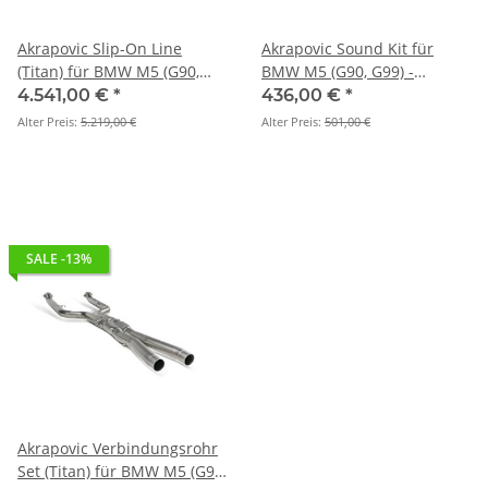
Akrapovic Slip-On Line
Akrapovic Sound Kit für
(Titan) für BMW M5 (G90,
BMW M5 (G90, G99) -
G99) - OPF/GPF BJ. 2025 >
OPF/GPF - P-HF1638
4.541,00 €
*
436,00 €
*
2026- S-BM/T/37H
Alter Preis:
5.219,00 €
Alter Preis:
501,00 €
SALE -13%
Akrapovic Verbindungsrohr
Set (Titan) für BMW M5 (G90,