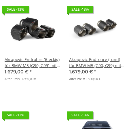
SALE -13%
SALE -13%
Akrapovic Endrohre (6-eckig)
Akrapovic Endrohre (rund)
für BMW M5 (G90, G99) mit /
für BMW M5 (G90, G99) mit /
ohne OPF/GPF- TP-CT/79
ohne OPF/GPF - TP-CT/78
1.679,00 €
*
1.679,00 €
*
Alter Preis:
1.930,00 €
Alter Preis:
1.930,00 €
SALE -13%
SALE -13%