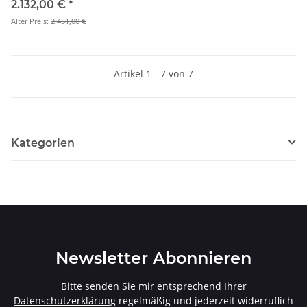
G99) - OPF/GPF - E-BM/T/17
2.132,00 €
*
Alter Preis:
2.451,00 €
Artikel 1 - 7 von 7
Kategorien
Newsletter Abonnieren
Bitte senden Sie mir entsprechend Ihrer
Datenschutzerklärung
regelmäßig und jederzeit widerruflich