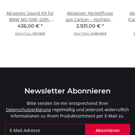
Akrapovic Sound Kit für
Akrapovic Heckdiffusor
Ak
BMW M5 (G90, G99) -
aus Carbon – Hochglanz
(Ca
OPF/GPF - P-HF1638
für BMW M5 (G90, G99)
(G9
436,00 €
*
2.931,00 €
*
mit / ohne OPF/GPF - DI-
OPF/
Alter Preis:
501,00 €
Alter Preis:
3.369,00 €
A
BM/CA/11/G
Newsletter Abonnieren
Bitte senden Sie mir entsprechend Ihrer
Datenschutzerklärung
regelmäßig und jederzeit widerruflich
Informationen zu Ihrem Produktsortiment per E-Mail zu.
Abonnieren