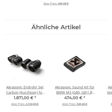
BMW M3 (G80, G81) BJ 2021
Alter Preis:
465,00 €
> 2024 (P-HF1481)
Ähnliche Artikel
Akrapovic Endrohr Set
Akrapovic Sound Kit für
Ak
Carbon (Kurzfaser) für
BMW M3 (G80, G81) BJ
Ve
M2 Coupé (G87) / M3
2021 > 2024 (P-HF1384)
Ed
1.871,00 €
*
474,00 €
*
(G80/G81) / M4
BMW
Alter Preis:
2.150,00 €
Alter Preis:
545,00 €
A
(G82/G83) - BJ. 2021 -
2021