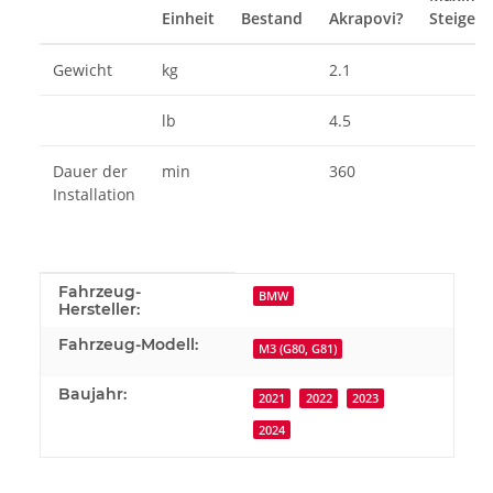
Einheit
Bestand
Akrapovi?
Steiger
Gewicht
kg
2.1
lb
4.5
Dauer der
min
360
Installation
Produkteigenschaft
Wert
Fahrzeug-
BMW
Hersteller:
Fahrzeug-Modell:
M3 (G80, G81)
Baujahr:
2021
2022
2023
2024