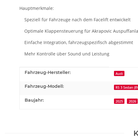
Hauptmerkmale:
Speziell für Fahrzeuge nach dem Facelift entwickelt
Optimale Klappensteuerung für Akrapovic Auspuffanl
Einfache Integration, fahrzeugspezifisch abgestimmt
Mehr Kontrolle über Sound und Leistung
Produkteigenschaft
Wert
Fahrzeug-Hersteller:
Audi
Fahrzeug-Modell:
RS 3 Sedan (8
Baujahr:
2025
2026
K