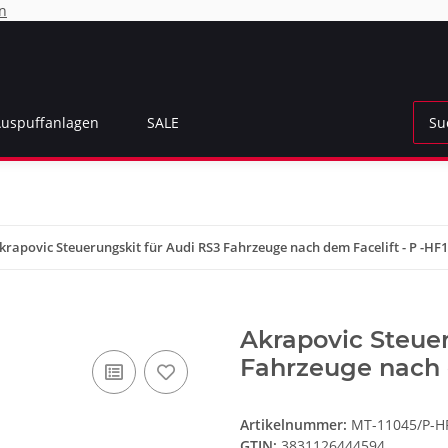
n
Auspuffanlagen
SALE
krapovic Steuerungskit für Audi RS3 Fahrzeuge nach dem Facelift - P -HF
Akrapovic Steuer
Fahrzeuge nach d
Artikelnummer:
MT-11045/P-H
GTIN:
3831126444594