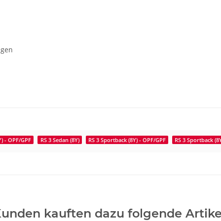
agen
Y) - OPF/GPF
RS 3 Sedan (8Y)
RS 3 Sportback (8Y) - OPF/GPF
RS 3 Sportback (8
unden kauften dazu folgende Artike