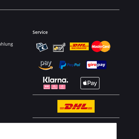
Service
ahlung
n
BESTELLHOTLINE:
(0 23 03) 983 77 27