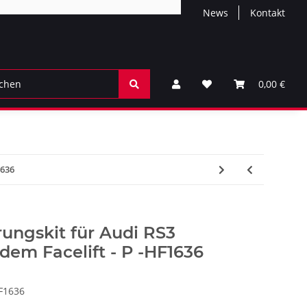
News
Kontakt
0,00 €
1636
ungskit für Audi RS3
em Facelift - P -HF1636
F1636