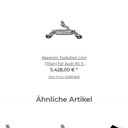
Akapovic Evolution Line
(Titan) für Audi RS 3
Sportback (8Y) / (8Y) -
5.428,00 €
*
OPF/GPF BJ. 2025 >
Alter Preis:
6.239,00 €
2026 (S-AU/TI/27H)
Ähnliche Artikel