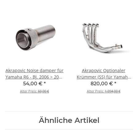
Akrapovic Noise damper für
Akrapovic Optionaler
Yamaha R6 - BJ. 2006 > 2026
Krümmer (SS) für Yamaha
(V-TUV158)
R6 - BJ. 2008 > 2026 (E-Y6R5)
54,00 €
*
820,00 €
*
Alter Preis:
60,00 €
Alter Preis:
1.094,00 €
Ähnliche Artikel