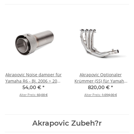
Akrapovic Noise damper für
Akrapovic Optionaler
Yamaha R6 - BJ. 2006 > 2026
Krümmer (SS) für Yamaha
(V-TUV158)
R6 - BJ. 2008 > 2026 (E-Y6R5)
54,00 €
*
820,00 €
*
Alter Preis:
60,00 €
Alter Preis:
1.094,00 €
Akrapovic Zubeh?r