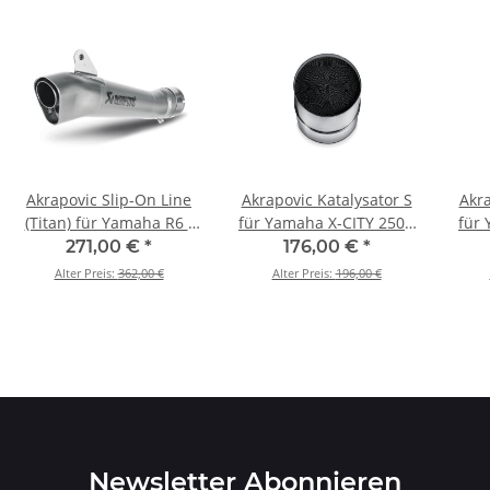
Akrapovic Slip-On Line
Akrapovic Katalysator S
Akra
(Titan) für Yamaha R6 -
für Yamaha X-CITY 250 -
für
BJ. 2006 > 2016 (SM-
BJ. 2007 > 2016 (P-KAT-
BJ. 
271,00 €
*
176,00 €
*
Y6SO6T)
040)
Alter Preis:
362,00 €
Alter Preis:
196,00 €
Newsletter Abonnieren