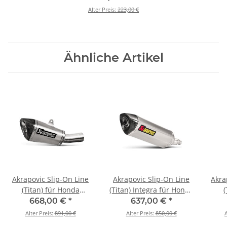
Alter Preis:
223,00 €
Ähnliche Artikel
Akrapovic Slip-On Line
Akrapovic Slip-On Line
Akra
(Titan) für Honda
(Titan) Integra für Honda
(
CB1000 R - BJ. 2018 >
Integra - BJ. 2012 > 2020
CBR
668,00 €
*
637,00 €
*
2024 (S-H10SO21-ASZT)
(S-H7SO2-HRT)
2
Alter Preis:
891,00 €
Alter Preis:
850,00 €
A