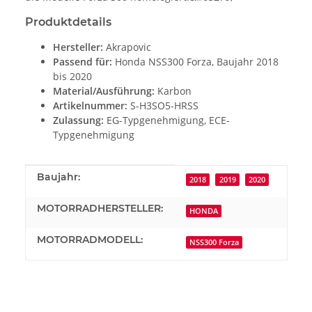
Produktdetails
Hersteller:
Akrapovic
Passend für:
Honda NSS300 Forza, Baujahr 2018
bis 2020
Material/Ausführung:
Karbon
Artikelnummer:
S-H3SO5-HRSS
Zulassung:
EG-Typgenehmigung, ECE-
Typgenehmigung
Produkteigenschaft
Wert
Baujahr:
2018
2019
2020
MOTORRADHERSTELLER:
HONDA
MOTORRADMODELL:
NSS300 Forza