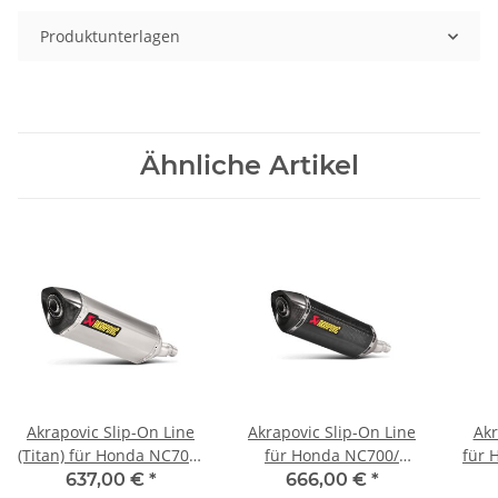
Produktunterlagen
Ähnliche Artikel
Akrapovic Slip-On Line
Akrapovic Slip-On Line
Akr
(Titan) für Honda NC700/
für Honda NC700/
für 
NC750X - BJ. 2012 > 2020
NC750X - BJ. 2012 > 2020
- BJ
637,00 €
*
666,00 €
*