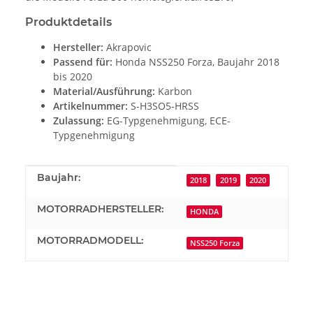
Produktdetails
Hersteller:
Akrapovic
Passend für:
Honda NSS250 Forza, Baujahr 2018
bis 2020
Material/Ausführung:
Karbon
Artikelnummer:
S-H3SO5-HRSS
Zulassung:
EG-Typgenehmigung, ECE-
Typgenehmigung
Produkteigenschaft
Wert
Baujahr:
2018
2019
2020
MOTORRADHERSTELLER:
HONDA
MOTORRADMODELL:
NSS250 Forza