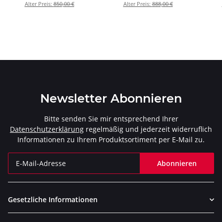
(S-H7SO2-HRT)
(S-H7SO2-HRC)
Alter Preis:
850,00 €
Alter Preis:
888,00 €
Newsletter Abonnieren
Bitte senden Sie mir entsprechend Ihrer
Datenschutzerklärung
regelmäßig und jederzeit widerruflich
Informationen zu Ihrem Produktsortiment per E-Mail zu.
Abonnieren
Newsletter Abonnieren
Gesetzliche Informationen