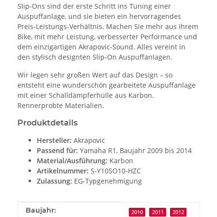
Slip-Ons sind der erste Schritt ins Tuning einer
Auspuffanlage, und sie bieten ein hervorragendes
Preis-Leistungs-Verhältnis. Machen Sie mehr aus Ihrem
Bike, mit mehr Leistung, verbesserter Performance und
dem einzigartigen Akrapovic-Sound. Alles vereint in
den stylisch designten Slip-On Auspuffanlagen.
Wir legen sehr großen Wert auf das Design – so
entsteht eine wunderschön gearbeitete Auspuffanlage
mit einer Schalldämpferhülle aus Karbon.
Rennerprobte Materialien.
Produktdetails
Hersteller:
Akrapovic
Passend für:
Yamaha R1, Baujahr 2009 bis 2014
Material/Ausführung:
Karbon
Artikelnummer:
S-Y10SO10-HZC
Zulassung:
EG-Typgenehmigung
Produkteigenschaft
Wert
Baujahr:
2010
2011
2012