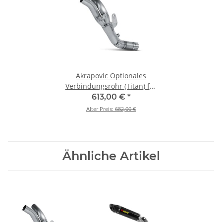
Akrapovic Optionales
Verbindungsrohr (Titan) für
Yamaha R1 - BJ. 2009 > 2014
613,00 €
*
(L-Y10SO9L)
Alter Preis:
682,00 €
Ähnliche Artikel