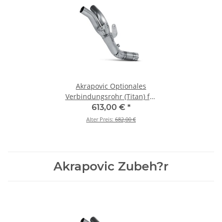
Akrapovic Optionales
Verbindungsrohr (Titan) für
Yamaha R1 - BJ. 2009 > 2014
613,00 €
*
(L-Y10SO9L)
Alter Preis:
682,00 €
Akrapovic Zubeh?r