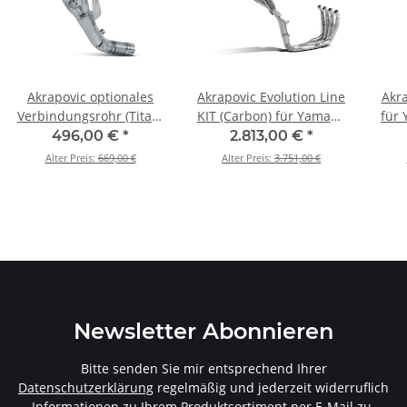
Akrapovic optionales
Akrapovic Evolution Line
Akra
Verbindungsrohr (Titan)
KIT (Carbon) für Yamaha
für
für Yamaha R1 - BJ. 2009
R1 - BJ. 2009 > 2014 (S-
BJ. 
496,00 €
*
2.813,00 €
*
> 2014 (L-Y10SO9L)
Y10RFT10-ZC/2)
Alter Preis:
669,00 €
Alter Preis:
3.751,00 €
Newsletter Abonnieren
Bitte senden Sie mir entsprechend Ihrer
Datenschutzerklärung
regelmäßig und jederzeit widerruflich
Informationen zu Ihrem Produktsortiment per E-Mail zu.