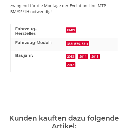
zwingend für die Montage der Evolution Line MTP-
BM/SS/1H notwendig!
Produkteigenschaft
Wert
Fahrzeug-
BMW
Hersteller:
Fahrzeug-Modell:
335i (F30, F31)
Baujahr:
2013
2014
2015
2012
Kunden kauften dazu folgende
Artikel: