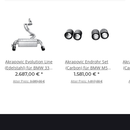
Akrapovic Evolution Line
Akrapovic Endrohr Set
Akr
(Edelstahl) für BMW 335i
(Carbon) für BMW M5
(Ca
(F30, F31) BJ 2012 > 2015
(F10) BJ 2011 > 2017 (TP-
(F12
2.687,00 €
*
1.581,00 €
*
(MTP-BM/SS/1H)
CT/10)
Alter Preis:
3.089,00 €
Alter Preis:
1.817,00 €
A