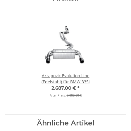
Akrapovic Evolution Line
(Edelstahl) für BMW 335i
(F30, F31) BJ 2012 > 2015
2.687,00 €
*
(MTP-BM/SS/1H)
Alter Preis:
3.089,00 €
Ähnliche Artikel