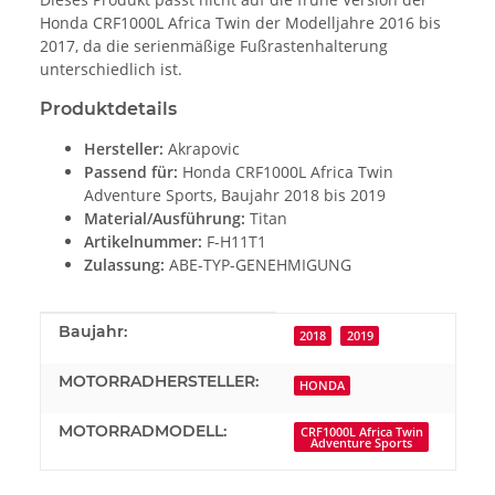
Honda CRF1000L Africa Twin der Modelljahre 2016 bis
2017, da die serienmäßige Fußrastenhalterung
unterschiedlich ist.
Produktdetails
Hersteller:
Akrapovic
Passend für:
Honda CRF1000L Africa Twin
Adventure Sports, Baujahr 2018 bis 2019
Material/Ausführung:
Titan
Artikelnummer:
F-H11T1
Zulassung:
ABE-TYP-GENEHMIGUNG
Produkteigenschaft
Wert
Baujahr:
2018
2019
MOTORRADHERSTELLER:
HONDA
MOTORRADMODELL:
CRF1000L Africa Twin
Adventure Sports