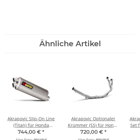
Ähnliche Artikel
Akrapovic Slip-On Line
Akrapovic Optionaler
Akra
(Titan) für Honda
Krümmer (SS) für Honda
Set 
CRF1000L Africa Twin
CRF1000L Africa Twin
Afr
744,00 €
*
720,00 €
*
Adventure Sports - BJ.
Adventure Sports - BJ.
Spor
Alter Preis:
992,00 €
Alter Preis:
800,00 €