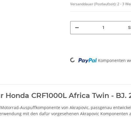
Versanddauer (Postlaufzeit):
2 - 3 W
S
Loading...
Komponenten wer
ür Honda CRF1000L Africa Twin - BJ. 
 Motorrad-Auspuffkomponente von Akrapovic, passgenau entwickelt
e Verwendung mit den dafür vorgesehenen Akrapovic Komponenten a