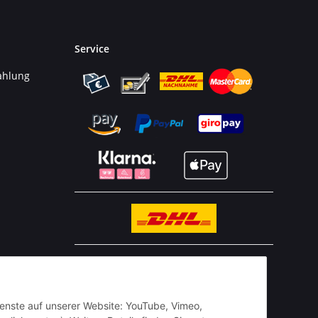
Service
ahlung
n
BESTELLHOTLINE:
(0 23 03) 983 77 27
Dienste auf unserer Website: YouTube, Vimeo,