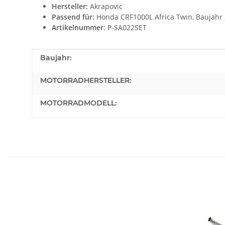
Hersteller:
Akrapovic
Passend für:
Honda CRF1000L Africa Twin, Baujahr 
Artikelnummer:
P-SA022SET
Produkteigenschaft
Wert
Baujahr:
MOTORRADHERSTELLER:
MOTORRADMODELL: