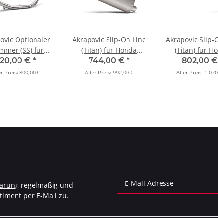
ovic Optionaler
Akrapovic Slip-On Line
Akrapovic Slip-
mmer (SS) für
(Titan) für Honda
(Titan) für H
CRF1000L Africa
CRF1000L Africa Twin -
CBR600RR - BJ. 
20,00 €
*
744,00 €
*
802,00 
 BJ. 2016 > 2019
BJ. 2016 > 2019 (S-
2026 (S-H6SO17
er Preis:
800,00 €
Alter Preis:
992,00 €
Alter Preis:
1.070
(E-H10R5/1)
H10SO22-HWT)
lärung
regelmäßig und
timent per E-Mail zu.
Newsletter Abonnieren