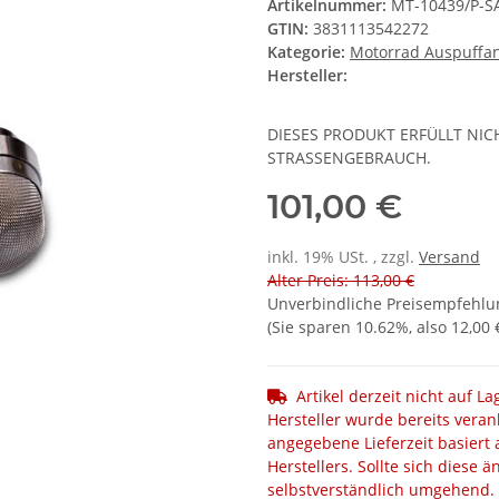
Artikelnummer:
MT-10439/P-S
GTIN:
3831113542272
Kategorie:
Motorrad Auspuffa
Hersteller:
DIESES PRODUKT ERFÜLLT NI
STRASSENGEBRAUCH.
101,00 €
inkl. 19% USt. , zzgl.
Versand
Alter Preis: 113,00 €
Unverbindliche Preisempfehlun
(Sie sparen
10.62%
, also
12,00 
Artikel derzeit nicht auf L
Hersteller wurde bereits veran
angegebene Lieferzeit basiert 
Herstellers. Sollte sich diese 
selbstverständlich umgehend.