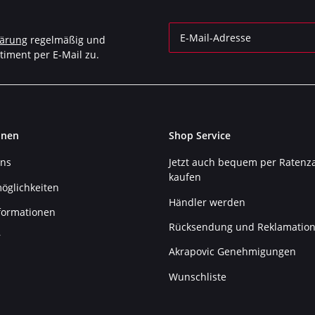
lärung
regelmäßig und
timent per E-Mail zu.
Newsletter Abonnieren
onen
Shop Service
uns
Jetzt auch bequem per Ratenz
kaufen
öglichkeiten
Händler werden
formationen
Rücksendung und Reklamatio
r
Akrapovic Genehmigungen
Wunschliste