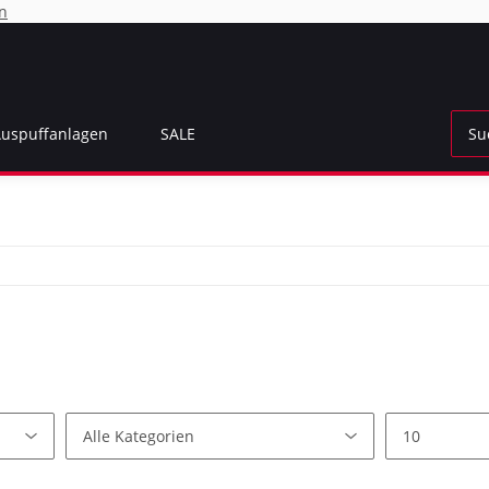
n
Auspuffanlagen
SALE