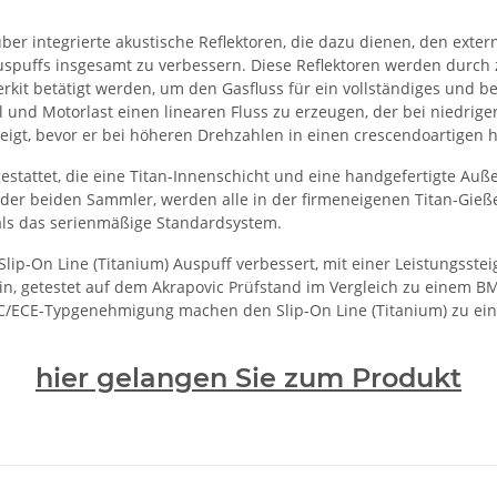
über integrierte akustische Reflektoren, die dazu dienen, den ext
Auspuffs insgesamt zu verbessern. Diese Reflektoren werden durch z
erkit betätigt werden, um den Gasfluss für ein vollständiges und
l und Motorlast einen linearen Fluss zu erzeugen, der bei niedrig
igt, bevor er bei höheren Drehzahlen in einen crescendoartigen 
sgestattet, die eine Titan-Innenschicht und eine handgefertigte A
 der beiden Sammler, werden alle in der firmeneigenen Titan-Gieße
r als das serienmäßige Standardsystem.
p-On Line (Titanium) Auspuff verbessert, mit einer Leistungsstei
n, getestet auf dem Akrapovic Prüfstand im Vergleich zu einem 
 EC/ECE-Typgenehmigung machen den Slip-On Line (Titanium) zu ei
hier gelangen Sie zum Produkt