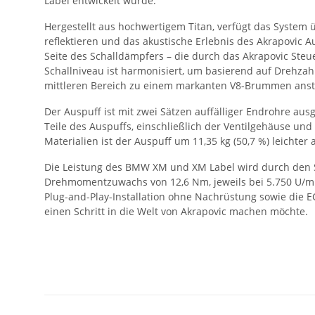
Label entwickelt wurde.
Hergestellt aus hochwertigem Titan, verfügt das System 
reflektieren und das akustische Erlebnis des Akrapovic 
Seite des Schalldämpfers – die durch das Akrapovic Steu
Schallniveau ist harmonisiert, um basierend auf Drehzah
mittleren Bereich zu einem markanten V8-Brummen anste
Der Auspuff ist mit zwei Sätzen auffälliger Endrohre au
Teile des Auspuffs, einschließlich der Ventilgehäuse und
Materialien ist der Auspuff um 11,35 kg (50,7 %) leichte
Die Leistung des BMW XM und XM Label wird durch den Sli
Drehmomentzuwachs von 12,6 Nm, jeweils bei 5.750 U/mi
Plug-and-Play-Installation ohne Nachrüstung sowie die
einen Schritt in die Welt von Akrapovic machen möchte.