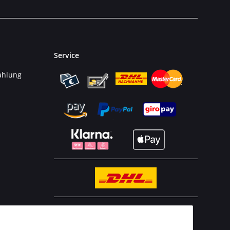
Service
ahlung
n
BESTELLHOTLINE:
(0 23 03) 983 77 27