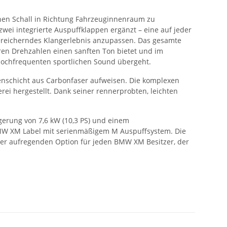
ernen Schall in Richtung Fahrzeuginnenraum zu
wei integrierte Auspuffklappen ergänzt – eine auf jeder
 bereicherndes Klangerlebnis anzupassen. Das gesamte
eren Drehzahlen einen sanften Ton bietet und im
hochfrequenten sportlichen Sound übergeht.
ußenschicht aus Carbonfaser aufweisen. Die komplexen
rei hergestellt. Dank seiner rennerprobten, leichten
gerung von 7,6 kW (10,3 PS) und einem
BMW XM Label mit serienmäßigem M Auspuffsystem. Die
ner aufregenden Option für jeden BMW XM Besitzer, der