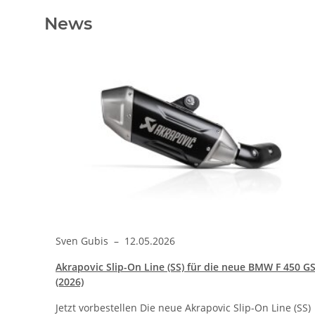
News
Sven Gubis
–
12.05.2026
tenset
Akrapovic Slip-On Line (SS) für die neue BMW F 450 G
(2026)
-
Jetzt vorbestellen Die neue Akrapovic Slip-On Line (SS)