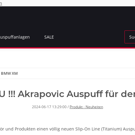
n
Auspuffanlagen
SALE
en BMW XM
!!! Akrapovic Auspuff für 
2024-06-17 13:29:00
/
Produkt - Neuheiten
ör und Produkten einen völlig neuen Slip-On Line (Titanium) Aus