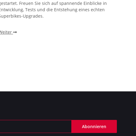
gestartet. Freuen Sie sich auf spannende Einblicke in
CBR100
Entwicklung, Tests und die Entstehung eines echten
Superbikes-Upgrades.
Weite
Weiter
Abonnieren