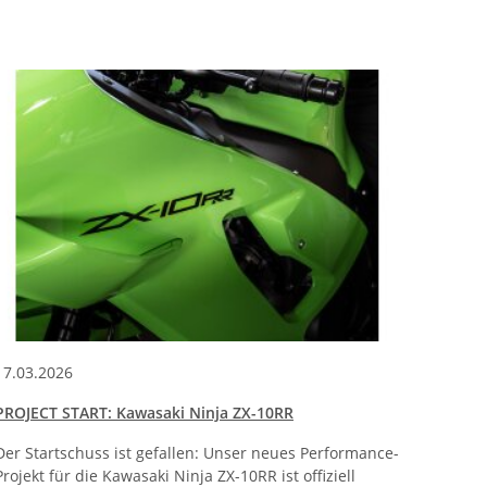
17.03.2026
Sven 
PROJECT START: Kawasaki Ninja ZX-10RR
Akrapo
CBR100
Der Startschuss ist gefallen: Unser neues Performance-
Projekt für die Kawasaki Ninja ZX-10RR ist offiziell
Akrapo