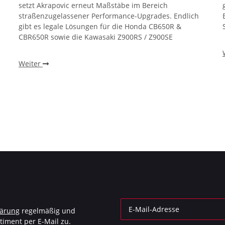
setzt Akrapovic erneut Maßstäbe im Bereich
straßenzugelassener Performance-Upgrades. Endlich
gibt es legale Lösungen für die Honda CB650R &
CBR650R sowie die Kawasaki Z900RS / Z900SE
Weiter
lärung
regelmäßig und
timent per E-Mail zu.
Newsletter Abonnieren