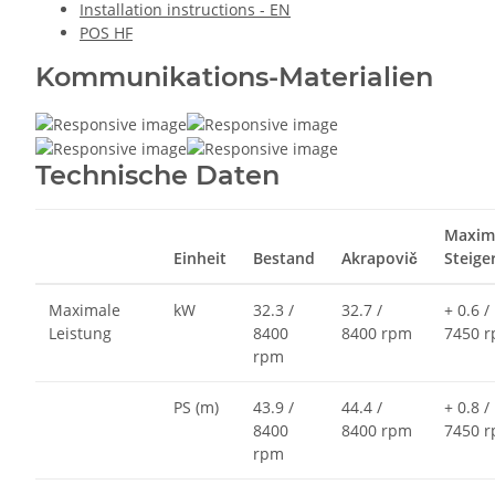
Installation instructions - EN
POS HF
Kommunikations-Materialien
Technische Daten
Maxim
Einheit
Bestand
Akrapovič
Steige
Maximale
kW
32.3 /
32.7 /
+ 0.6 /
Leistung
8400
8400 rpm
7450 
rpm
PS (m)
43.9 /
44.4 /
+ 0.8 /
8400
8400 rpm
7450 
rpm