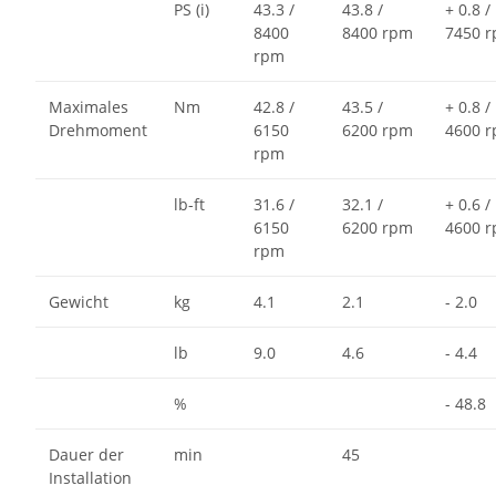
PS (i)
43.3 /
43.8 /
+ 0.8 /
8400
8400 rpm
7450 
rpm
Maximales
Nm
42.8 /
43.5 /
+ 0.8 /
Drehmoment
6150
6200 rpm
4600 
rpm
lb-ft
31.6 /
32.1 /
+ 0.6 /
6150
6200 rpm
4600 
rpm
Gewicht
kg
4.1
2.1
- 2.0
lb
9.0
4.6
- 4.4
%
- 48.8
Dauer der
min
45
Installation