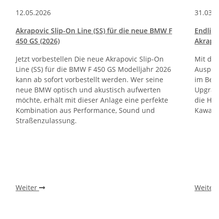
12.05.2026
31.03.
Akrapovic Slip-On Line (SS) für die neue BMW F
Endlic
450 GS (2026)
Akrapo
Jetzt vorbestellen Die neue Akrapovic Slip-On
Mit de
Line (SS) für die BMW F 450 GS Modelljahr 2026
Auspuf
kann ab sofort vorbestellt werden. Wer seine
im Ber
neue BMW optisch und akustisch aufwerten
Upgrade
möchte, erhält mit dieser Anlage eine perfekte
die Ho
Kombination aus Performance, Sound und
Kawasa
Straßenzulassung.
Weiter
Weiter