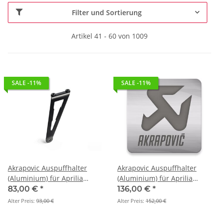
Filter und Sortierung
Artikel 41 - 60 von 1009
SALE -11%
SALE -11%
Akrapovic Auspuffhalter
Akrapovic Auspuffhalter
(Aluminium) für Aprilia
(Aluminium) für Aprilia
Tuono 660 - BJ. 2021 > 2026
TUONO V4 - BJ. 2011 > 2016
83,00 €
*
136,00 €
*
(P-MBA6R1)
(P-MBA10AL3/A2)
Alter Preis:
93,00 €
Alter Preis:
152,00 €