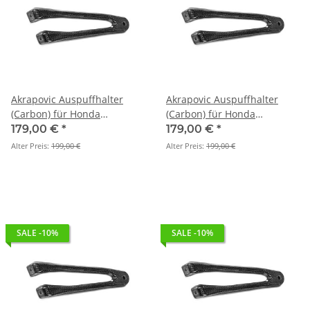
Akrapovic Auspuffhalter
Akrapovic Auspuffhalter
(Carbon) für Honda
(Carbon) für Honda
CBR1000RR - BJ. 2017 > 2019
CBR1000RR - BJ. 2017 > 2019
179,00 €
*
179,00 €
*
(P-MBH10E1)
(P-MBH10SO1)
Alter Preis:
199,00 €
Alter Preis:
199,00 €
SALE -10%
SALE -10%