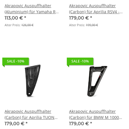
Akrapovic Auspuffhalter
Akrapovic Auspuffhalter
(Aluminium) für Yamaha R7
(Carbon) für Aprilia RSV4 -
- BJ. 2026 > 2026 (P-MBY7R5)
BJ. 2015 > 2026 (P-MBA10R7)
113,00 €
*
179,00 €
*
Alter Preis:
126,00 €
Alter Preis:
199,00 €
SALE -10%
SALE -10%
Akrapovic Auspuffhalter
Akrapovic Auspuffhalter
(Carbon) für Aprilia TUONO
(Carbon) für BMW M 1000
V4 - BJ. 2017 > 2026 (P-
RR - BJ. 2019 > 2026 (P-
179,00 €
*
179,00 €
*