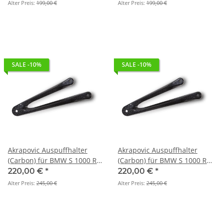
MBA10R7)
MBB10E1/1)
Alter Preis:
199,00 €
Alter Preis:
199,00 €
SALE -10%
SALE -10%
Akrapovic Auspuffhalter
Akrapovic Auspuffhalter
(Carbon) für BMW S 1000 R /
(Carbon) für BMW S 1000 RR
M 1000 R - BJ. 2014 > 2016
- BJ. 2010 > 2014 (P-
220,00 €
*
220,00 €
*
(P-MBB10R1/2)
MBB10R1/2)
Alter Preis:
245,00 €
Alter Preis:
245,00 €