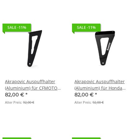
SALE -11%
SALE -11%
Akrapovic Auspuffhalter
Akrapovic Auspuffhalter
(Aluminium) für CFMOTO
(Aluminium) für Honda
450SR / 450NK - BJ. 2024 >
CBR1000RR-R Fireblade / SP
82,00 €
*
82,00 €
*
2026 (P-X342)
- BJ. 2020 > 2026 (P-X257)
Alter Preis:
92,00 €
Alter Preis:
92,00 €