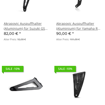
Akrapovic Auspuffhalter
Akrapovic Auspuffhalter
(Aluminium) für Suzuki GSX-
(Aluminium) für Yamaha R7
8S / 8R / 8T / 8TT - BJ. 2022 >
- BJ. 2021 > 2025 (P-MBY7R4)
82,00 €
*
90,00 €
*
2026 (P-X341)
Alter Preis:
92,00 €
Alter Preis:
101,00 €
SALE -10%
SALE -10%