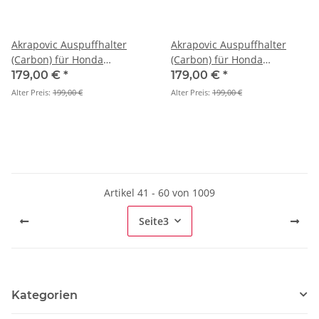
Akrapovic Auspuffhalter
Akrapovic Auspuffhalter
(Carbon) für Honda
(Carbon) für Honda
CBR1000RR ABS - BJ. 2017 >
CBR1000RR ABS - BJ. 2017 >
179,00 €
*
179,00 €
*
2019 (P-MBH10E1)
2019 (P-MBH10SO1)
Alter Preis:
199,00 €
Alter Preis:
199,00 €
Artikel 41 - 60 von 1009
Seite
3
Kategorien