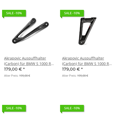
SALE -10%
SALE -10%
Akrapovic Auspuffhalter
Akrapovic Auspuffhalter
(Carbon) für BMW S 1000 RR
(Carbon) für BMW S 1000 RR
- BJ. 2015 > 2018 (P-
- BJ. 2019 > 2026 (P-
179,00 €
*
179,00 €
*
MBB10R3/1)
MBB10E1/1)
Alter Preis:
199,00 €
Alter Preis:
199,00 €
SALE -10%
SALE -10%