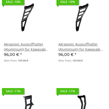
SALE -10%
SALE -10%
Akrapovic Auspuffhalter
Akrapovic Auspuffhalter
(Aluminium) für Kawasaki
(Aluminium) für Kawasaki
Ninja ZX-10R - BJ. 2021 >
Ninja ZX-10RR - BJ. 2021 >
96,00 €
*
96,00 €
*
2026 (P-MBK10E3)
2026 (P-MBK10E3)
Alter Preis:
107,00 €
Alter Preis:
107,00 €
SALE -11%
SALE -11%