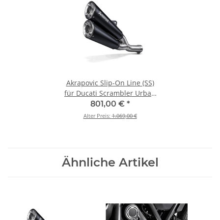
Akrapovic Slip-On Line (SS)
für Ducati Scrambler Urban
Motard/Nightshift/Icon/Icon
801,00 €
*
Dark/Desert Sled - BJ. 2021 >
Alter Preis:
1.069,00 €
2022 (S-D8SO6-ISSSBL)
Ähnliche Artikel