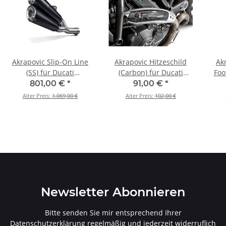
Akrapovic Slip-On Line
Akrapovic Hitzeschild
Ak
(SS) für Ducati
(Carbon) für Ducati
Foo
Scrambler Urban
Scrambler Urban
Ducat
801,00 €
*
91,00 €
*
Motard/Nightshift/Icon/Icon
Motard/Nightshift/Icon/Icon
/ RS
Alter Preis:
1.069,00 €
Alter Preis:
102,00 €
Dark/Desert Sled - BJ.
Dark/Desert Sled - BJ.
2021 > 2022 (S-D8SO6-
2021 > 2022 (P-HSD12E3)
ISSSBL)
Newsletter Abonnieren
Bitte senden Sie mir entsprechend Ihrer
Datenschutzerklärung
regelmäßig und jederzeit widerruflich