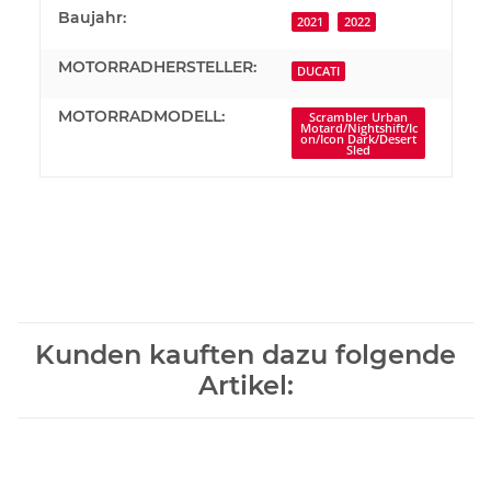
Produkteigenschaft
Wert
Baujahr:
2021
2022
MOTORRADHERSTELLER:
DUCATI
MOTORRADMODELL:
Scrambler Urban
Motard/Nightshift/Ic
on/Icon Dark/Desert
Sled
Kunden kauften dazu folgende
Artikel: