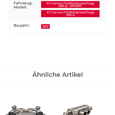
Fahrzeug-
911 Carrera /T/S/4S/Cabriolet/Targa
(992.2) - OPF/GPF
Modell:
911 Carrera /T/S/4S/Cabriolet/Targa
(992.2)
Baujahr:
2025
Ähnliche Artikel