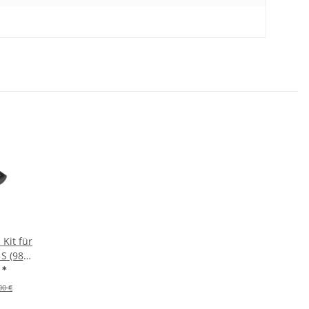
Kit für
S (981)
5 (P-
€
*
00 €