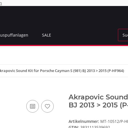
n
Auspuffanlagen
SALE
krapovic Sound Kit für Porsche Cayman S (981) BJ 2013 > 2015 (P-HF964)
Akrapovic Sound 
BJ 2013 > 2015 (
Artikelnummer:
MT-10512/P-H
GTIN:
3831113539692