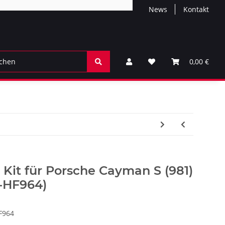
News
Kontakt
0,00 €
Kit für Porsche Cayman S (981)
P-HF964)
F964