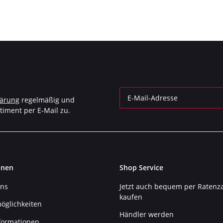
991SO-HT/1)
lärung
regelmäßig und
timent per E-Mail zu.
Newsletter Abonnieren
onen
Shop Service
uns
Jetzt auch bequem per Ratenz
kaufen
öglichkeiten
Händler werden
formationen