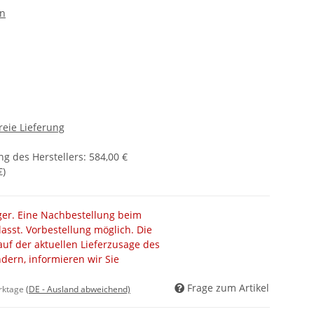
en
reie Lieferung
g des Herstellers
:
584,00 €
€
)
ager. Eine Nachbestellung beim
lasst. Vorbestellung möglich. Die
auf der aktuellen Lieferzusage des
ändern, informieren wir Sie
Frage zum Artikel
erktage
(DE - Ausland abweichend)