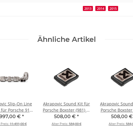
2013
2014
2015
Ähnliche Artikel
vic Slip-On Line
Akrapovic Sound Kit für
Akrapovic Sound 
) für Porsche 911
Porsche Boxster (981) BJ
Porsche Boxster 
rera Cabriolet
2012 > 2015 (P-HF964)
BJ 2012 > 201
.997,00 €
*
508,00 €
*
508,00 
4S/GTS (991) BJ
HF964)
 Preis:
11.491,00 €
Alter Preis:
584,00 €
Alter Preis:
584,
12 > 2015 (S-