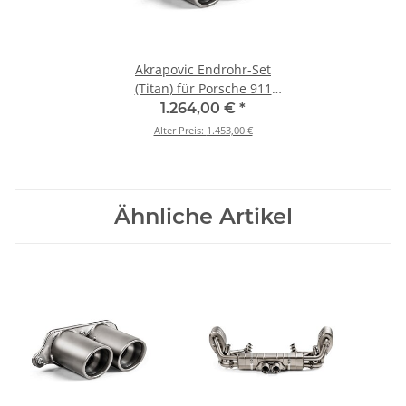
Akrapovic Endrohr-Set
(Titan) für Porsche 911
Speedster - OPF/GPF BJ 2019
1.264,00 €
*
> 2020 (TP-T/S/19)
Alter Preis:
1.453,00 €
Ähnliche Artikel