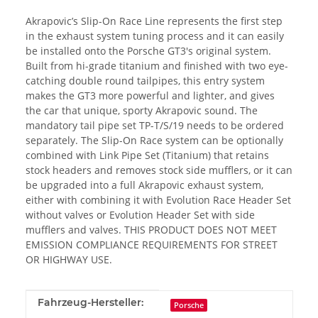
Akrapovic’s Slip-On Race Line represents the first step
in the exhaust system tuning process and it can easily
be installed onto the Porsche GT3's original system.
Built from hi-grade titanium and finished with two eye-
catching double round tailpipes, this entry system
makes the GT3 more powerful and lighter, and gives
the car that unique, sporty Akrapovic sound. The
mandatory tail pipe set TP-T/S/19 needs to be ordered
separately. The Slip-On Race system can be optionally
combined with Link Pipe Set (Titanium) that retains
stock headers and removes stock side mufflers, or it can
be upgraded into a full Akrapovic exhaust system,
either with combining it with Evolution Race Header Set
without valves or Evolution Header Set with side
mufflers and valves. THIS PRODUCT DOES NOT MEET
EMISSION COMPLIANCE REQUIREMENTS FOR STREET
OR HIGHWAY USE.
Produkteigenschaft
Wert
Fahrzeug-Hersteller:
Porsche