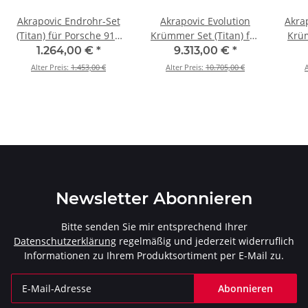
Akrapovic Endrohr-Set
Akrapovic Evolution
Akra
(Titan) für Porsche 911
Krümmer Set (Titan) für
Krüm
Speedster - OPF/GPF BJ
Porsche 911 Speedster -
Po
1.264,00 €
*
9.313,00 €
*
2019 > 2020 (TP-T/S/17)
OPF/GPF BJ 2019 > 2020
(991.
Alter Preis:
1.453,00 €
Alter Preis:
10.705,00 €
A
(E-PO/T/6/1)
Newsletter Abonnieren
Bitte senden Sie mir entsprechend Ihrer
Datenschutzerklärung
regelmäßig und jederzeit widerruflich
Informationen zu Ihrem Produktsortiment per E-Mail zu.
Abonnieren