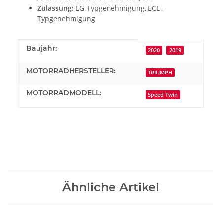
Zulassung:
EG-Typgenehmigung, ECE-
Typgenehmigung
Produkteigenschaft
Wert
Baujahr:
2020
2019
MOTORRADHERSTELLER:
TRIUMPH
MOTORRADMODELL:
Speed Twin
Ähnliche Artikel