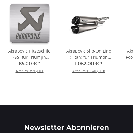
Akrapovic Hitzeschild
Akrapovic Slip-On Line
Ak
(SS) für Triumph
(Titan) für Triumph
Foo
Bonneville T120 - BJ.
Scrambler 1200 - BJ.
Triu
85,00 €
*
1.052,00 €
*
2016 > 2020 (P-
2019 > 2020 (S-T12SO3-
RALL
Alter Preis:
95,00 €
Alter Preis:
1.403,00 €
HST12SO3)
HCQT)
Newsletter Abonnieren