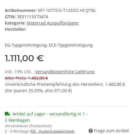
Artikelnummer:
MT-10775/S-T12SO2-HCQTBL
GTIN:
3831113573474
Kategorie:
Motorrad Auspuffanlagen
Hersteller:
EG-Typgenehmigung, ECE-Typgenehmigung
1.111,00 €
inkl. 19% USt. ,
Versandkostenfreie Lieferung
Alter Preis: 1.482,00 €
Unverbindliche Preisempfehlung des Herstellers
:
1.482,00 €
(Sie sparen
25.03%
, also
371,00 €
)
Artikel auf Lager - versandfertig in 1 -
2 Werktagen
Versanddauer (Postlaufzeit):
Frage zum Artikel
2 - 3 Werktage
(DE - Ausland abweichend)