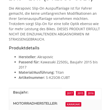
Die Akrapovic Slip-On Auspuffanlage ist für Fahrer
gemacht, die keine umfangreichen Modifikationen an
ihrer Serienauspuffanlage vornehmen möchten.
Trotzdem sorgt Slip-On für eine tolle Optik ebenso wie
für mehr Leistung des Bikes. DIESES PRODUKT ERFÜLLT
NICHT DIE EINZUHALTENDEN ABGASNORMEN IM
STRASSENGEBRAUCH.
Produktdetails
Hersteller:
Akrapovic
Passend für:
Kawasaki Z250SL, Baujahr 2015 bis
2017
Material/Ausführung:
Titan
Artikelnummer:
S-K2SO8-CUBT
Produkteigenschaft
Wert
Baujahr:
2017
2015
2016
MOTORRADHERSTELLER:
KAWASAKI