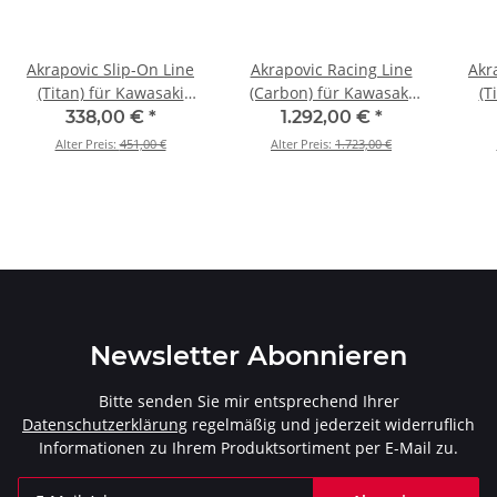
Akrapovic Slip-On Line
Akrapovic Racing Line
Akr
(Titan) für Kawasaki
(Carbon) für Kawasaki
(T
Ninja 250SL - BJ. 2015 >
Z1000 - BJ. 2014 > 2020
Z100
338,00 €
*
1.292,00 €
*
2017 (S-K2SO8-CUBT)
(S-K10R8-ZC)
Alter Preis:
451,00 €
Alter Preis:
1.723,00 €
Newsletter Abonnieren
Bitte senden Sie mir entsprechend Ihrer
Datenschutzerklärung
regelmäßig und jederzeit widerruflich
Informationen zu Ihrem Produktsortiment per E-Mail zu.