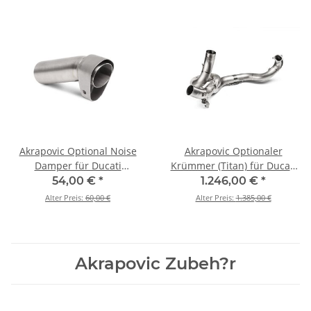
Akrapovic Optional Noise
Akrapovic Optionaler
Damper für Ducati
Krümmer (Titan) für Ducati
Multistrada 1200 - BJ. 2015 >
Multistrada 1200 S - BJ. 2015
54,00 €
*
1.246,00 €
*
2017 (V-TUV227)
> 2017 (E-D12E6)
Alter Preis:
60,00 €
Alter Preis:
1.385,00 €
Akrapovic Zubeh?r