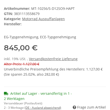
Artikelnummer:
MT-10256/S-D12SO9-HAPT
GTIN:
3831113558679
Kategorie:
Motorrad Auspuffanlagen
Hersteller:
EG-Typgenehmigung, ECE-Typgenehmigung
845,00 €
inkl. 19% USt. ,
Versandkostenfreie Lieferung
Alter Preis: 1.127,00 €
Unverbindliche Preisempfehlung des Herstellers
:
1.127,00 €
(Sie sparen
25.02%
, also
282,00 €
)
Artikel auf Lager - versandfertig in 1 -
2 Werktagen
Versanddauer (Postlaufzeit):
Frage zum Artikel
2 - 3 Werktage
(DE - Ausland abweichend)