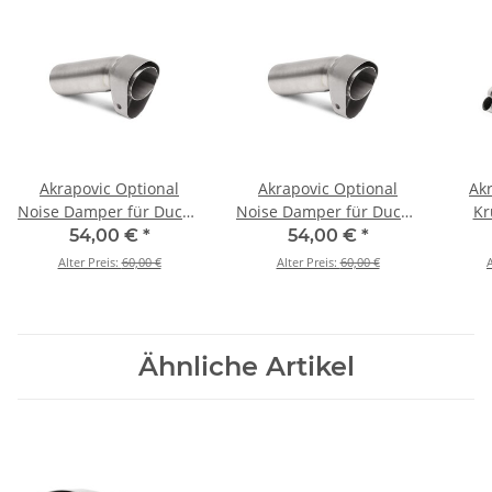
Akrapovic Optional
Akrapovic Optional
Ak
Noise Damper für Ducati
Noise Damper für Ducati
Kr
Multistrada 1200 - BJ.
Multistrada 1200 S - BJ.
Duca
54,00 €
*
54,00 €
*
2015 > 2017 (V-TUV227)
2015 > 2017 (V-TUV227)
S -
Alter Preis:
60,00 €
Alter Preis:
60,00 €
A
Ähnliche Artikel