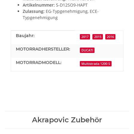
Artikelnummer:
S-D12SO9-HAPT
Zulassung:
EG-Typgenehmigung, ECE-
Typgenehmigung
Produkteigenschaft
Wert
Baujahr:
2017
2015
2016
MOTORRADHERSTELLER:
DUCATI
MOTORRADMODELL:
Multistrada 1200 S
Akrapovic Zubehör