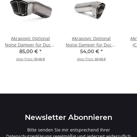
Akrapovic Optional
Akrapovic Optional
Akr
Noise Damper für Ducati
Noise Damper für Ducati
(C
Multistrada 1200 S - BJ.
Multistrada 1200 S - BJ.
Scr
85,00 €
*
54,00 €
*
2015 > 2017 (V-TUV169Y)
2015 > 2017 (V-TUV227)
En
Alter Preis:
95,00 €
Alter Preis:
60,00 €
Throt
Newsletter Abonnieren
Bitte senden Sie mir entsprechend Ihrer
Datenschutzerklärung
regelmäßig und jederzeit widerruflich