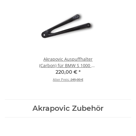
Akrapovic Auspuffhalter
(Carbon) für BMW S 1000 R /
M 1000 R - BJ. 2014 > 2016
220,00 €
*
(P-MBB10R1/2)
Alter Preis:
245,00 €
Akrapovic Zubehör