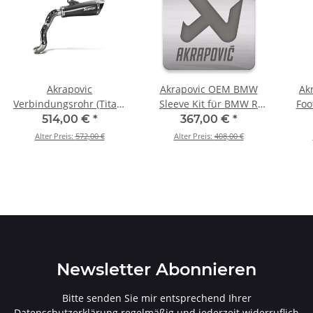
Akrapovic
Akrapovic OEM BMW
Ak
Verbindungsrohr (Titan)
Sleeve Kit für BMW R
Foo
für BMW R NINET - BJ.
1200 GS - BJ. 2013 >
BMW 
514,00 €
*
367,00 €
*
2014 > 2020 (L-B12SO9T)
2018 (P-RKS484BO380B)
>
Alter Preis:
572,00 €
Alter Preis:
408,00 €
Newsletter Abonnieren
Bitte senden Sie mir entsprechend Ihrer
Datenschutzerklärung
regelmäßig und jederzeit widerruflich