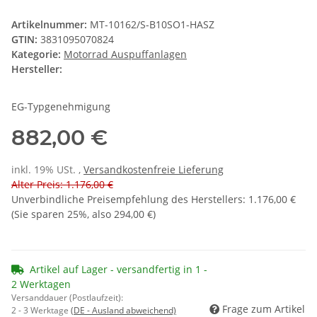
Artikelnummer:
MT-10162/S-B10SO1-HASZ
GTIN:
3831095070824
Kategorie:
Motorrad Auspuffanlagen
Hersteller:
EG-Typgenehmigung
882,00 €
inkl. 19% USt. ,
Versandkostenfreie Lieferung
Alter Preis: 1.176,00 €
Unverbindliche Preisempfehlung des Herstellers
:
1.176,00 €
(Sie sparen
25%
, also
294,00 €
)
Artikel auf Lager - versandfertig in 1 -
2 Werktagen
Versanddauer (Postlaufzeit):
Frage zum Artikel
2 - 3 Werktage
(DE - Ausland abweichend)