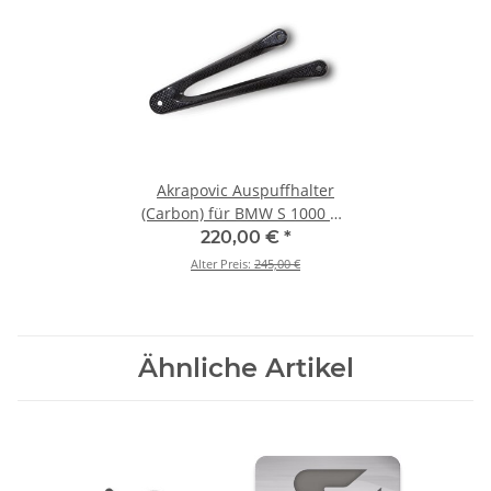
Akrapovic Auspuffhalter
(Carbon) für BMW S 1000 R /
M 1000 R - BJ. 2014 > 2016
220,00 €
*
(P-MBB10R1/2)
Alter Preis:
245,00 €
Ähnliche Artikel