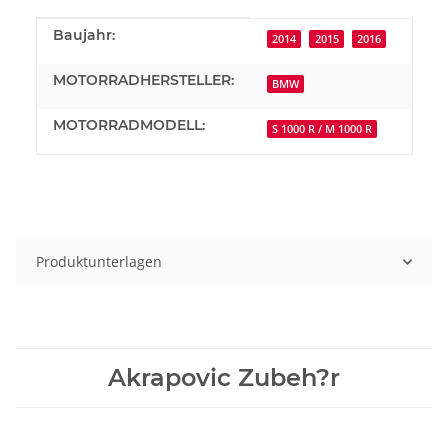
Produkteigenschaft
Wert
Baujahr:
2014
2015
2016
MOTORRADHERSTELLER:
BMW
MOTORRADMODELL:
S 1000 R / M 1000 R
Produktunterlagen
Akrapovic Zubeh?r