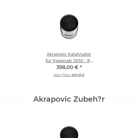
Akrapovic Katalysator
für Kawasaki Z650 - BJ.
2017 > 2020 (P-KAT-076)
398,00 €
*
Alter Preis:
443,00 €
Akrapovic Zubeh?r