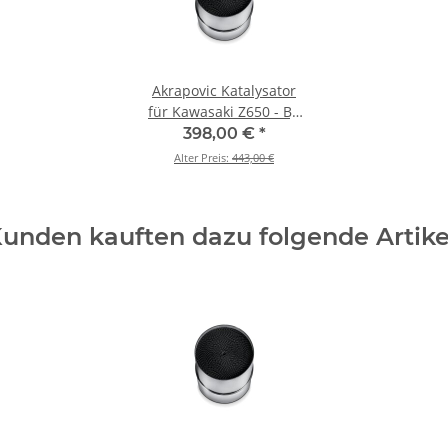
Akrapovic Katalysator
für Kawasaki Z650 - BJ.
2017 > 2020 (P-KAT-076)
398,00 €
*
Alter Preis:
443,00 €
unden kauften dazu folgende Artike