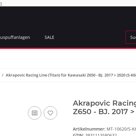
n
Auspuffanlagen
SALE
Akrapovic Racing Line (Titan) für Kawasaki Z650 - BJ. 2017 > 2020 (S-
Akrapovic Racing
Z650 - BJ. 2017 
Artikelnummer:
MT-10620/S-K
GTIN:
3831113580632