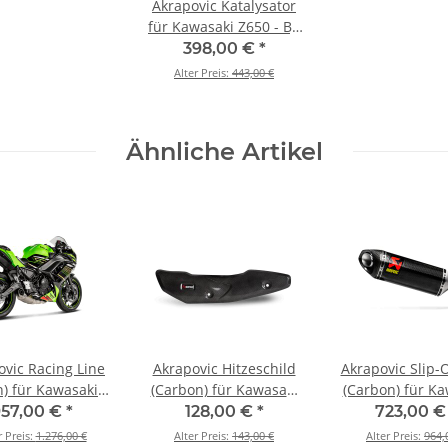
Akrapovic Katalysator
für Kawasaki Z650 - BJ.
2017 > 2020 (P-KAT-076)
398,00 €
*
Alter Preis:
443,00 €
Ähnliche Artikel
ovic Racing Line
Akrapovic Hitzeschild
Akrapovic Slip-
n) für Kawasaki
(Carbon) für Kawasaki
(Carbon) für Ka
 BJ. 2017 > 2026
Z900 - BJ. 2017 > 2024
Ninja ZX-6R 636
957,00 €
*
128,00 €
*
723,00 
6R13-AFCRT/1)
(P-HSK9SO1)
2013 > 2020 (S
r Preis:
1.276,00 €
Alter Preis:
143,00 €
Alter Preis:
964,