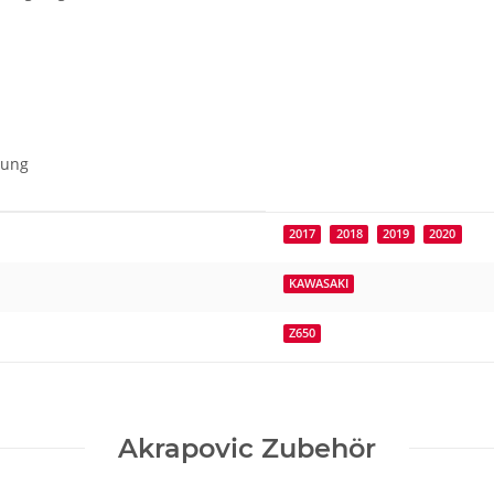
gung
2017
2018
2019
2020
KAWASAKI
Z650
Akrapovic Zubehör