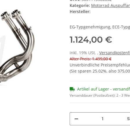
Kategorie:
Motorrad Auspuffa
Hersteller:
EG-Typgenehmigung, ECE-Typ
1.124,00 €
inkl. 19% USt. ,
Versandkostenf
Alter Preis: 1.499,00 €
Unverbindliche Preisempfehlun
(Sie sparen
25.02%
, also
375,00
Artikel auf Lager - versand
Versanddauer (Postlaufzeit):
2 - 3 W
S