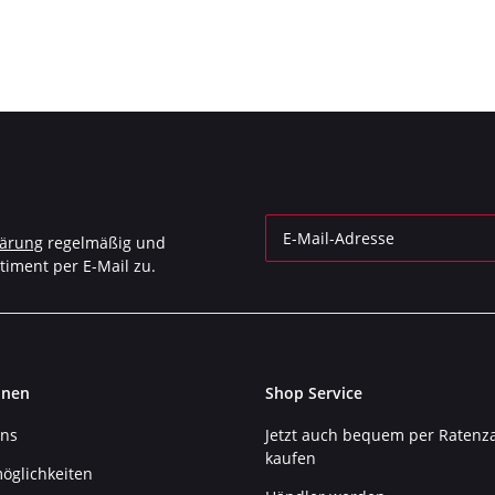
ZC)
lärung
regelmäßig und
timent per E-Mail zu.
Newsletter Abonnieren
onen
Shop Service
uns
Jetzt auch bequem per Ratenz
kaufen
öglichkeiten