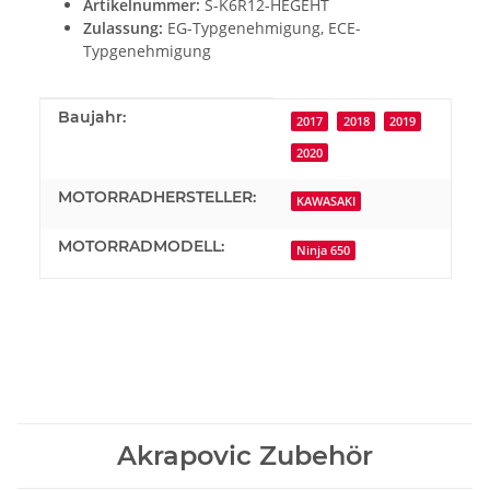
Artikelnummer:
S-K6R12-HEGEHT
Zulassung:
EG-Typgenehmigung, ECE-
Typgenehmigung
Produkteigenschaft
Wert
Baujahr:
2017
2018
2019
2020
MOTORRADHERSTELLER:
KAWASAKI
MOTORRADMODELL:
Ninja 650
Akrapovic Zubehör