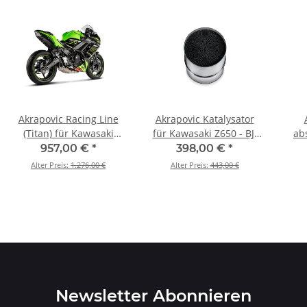
Akrapovic Racing Line
Akrapovic Katalysator
(Titan) für Kawasaki
für Kawasaki Z650 - BJ.
ab
Ninja 650 - BJ. 2017 >
2017 > 2020 (P-KAT-076)
Kawa
957,00 €
*
398,00 €
*
2026 (S-K6R13-AFCRT/1)
20
Alter Preis:
1.276,00 €
Alter Preis:
443,00 €
Newsletter Abonnieren