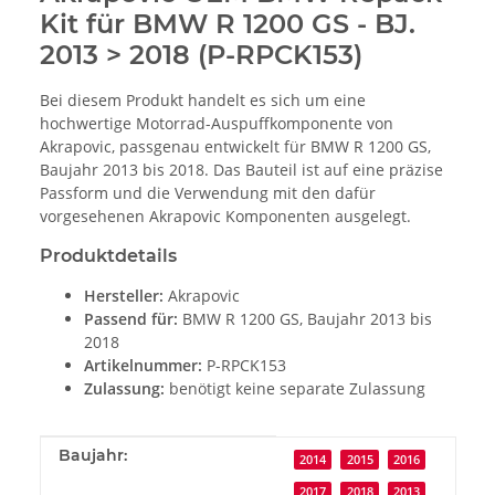
Kit für BMW R 1200 GS - BJ.
2013 > 2018 (P-RPCK153)
Bei diesem Produkt handelt es sich um eine
hochwertige Motorrad-Auspuffkomponente von
Akrapovic, passgenau entwickelt für BMW R 1200 GS,
Baujahr 2013 bis 2018. Das Bauteil ist auf eine präzise
Passform und die Verwendung mit den dafür
vorgesehenen Akrapovic Komponenten ausgelegt.
Produktdetails
Hersteller:
Akrapovic
Passend für:
BMW R 1200 GS, Baujahr 2013 bis
2018
Artikelnummer:
P-RPCK153
Zulassung:
benötigt keine separate Zulassung
Produkteigenschaft
Wert
Baujahr:
2014
2015
2016
2017
2018
2013