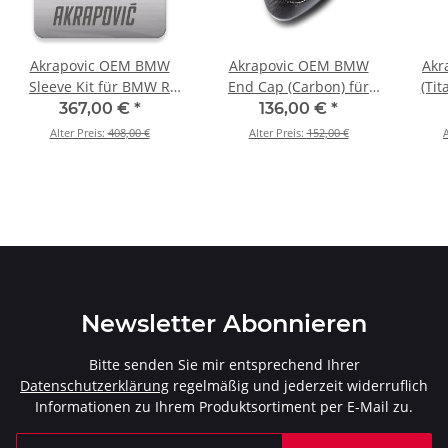
Akrapovic OEM BMW
Akrapovic OEM BMW
Akr
Sleeve Kit für BMW R
End Cap (Carbon) für
(Ti
1200 GS - BJ. 2013 >
BMW R 1200 GS - BJ.
GS -
367,00 €
*
136,00 €
*
2018 (P-RKS484BO380B)
2013 > 2018 (V-EC252)
Alter Preis:
408,00 €
Alter Preis:
152,00 €
A
Newsletter Abonnieren
Bitte senden Sie mir entsprechend Ihrer
Datenschutzerklärung
regelmäßig und jederzeit widerruflich
Informationen zu Ihrem Produktsortiment per E-Mail zu.