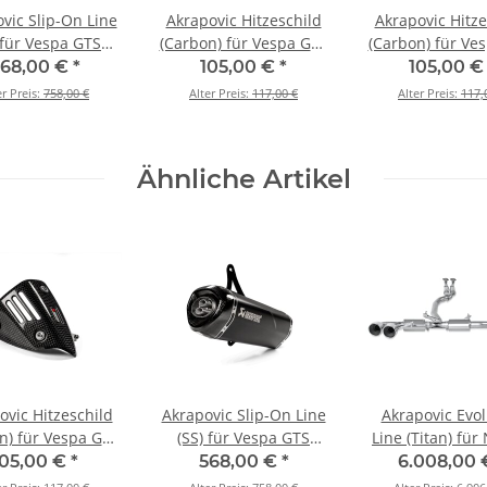
vic Slip-On Line
Akrapovic Hitzeschild
Akrapovic Hitze
 für Vespa GTS
(Carbon) für Vespa GTS
(Carbon) für Ve
00 / Sei Giorni /
Super 300 / Sei Giorni /
250 - BJ. 2006 > 
68,00 €
*
105,00 €
*
105,00 
 BJ. 2008 > 2020
Tech - BJ. 2008 > 2020
HSVE3SO1
er Preis:
758,00 €
Alter Preis:
117,00 €
Alter Preis:
117,
E3SO9-HRSSBL)
(P-HSVE3SO1)
Ähnliche Artikel
ovic Hitzeschild
Akrapovic Slip-On Line
Akrapovic Evol
n) für Vespa GTS
(SS) für Vespa GTS
Line (Titan) für
00 / Sei Giorni /
Super 300 / Sei Giorni /
GT-R BJ 2008 >
105,00 €
*
568,00 €
*
6.008,00
 BJ. 2008 > 2020
Tech - BJ. 2008 > 2020
(ME-NI/T/1