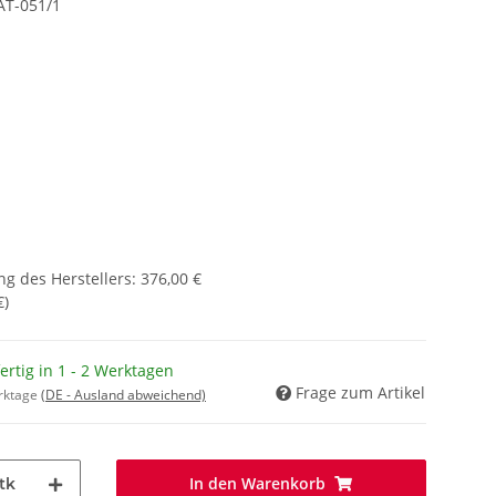
AT-051/1
g des Herstellers
:
376,00 €
€
)
fertig in 1 - 2 Werktagen
Frage zum Artikel
erktage
(DE - Ausland abweichend)
In den Warenkorb
tk