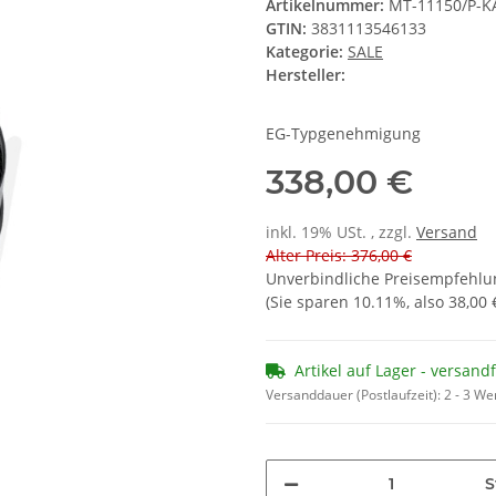
Artikelnummer:
MT-11150/P-K
GTIN:
3831113546133
Kategorie:
SALE
Hersteller:
EG-Typgenehmigung
338,00 €
inkl. 19% USt. , zzgl.
Versand
Alter Preis: 376,00 €
Unverbindliche Preisempfehlun
(Sie sparen
10.11%
, also
38,00 
Artikel auf Lager - versand
Versanddauer (Postlaufzeit):
2 - 3 W
S