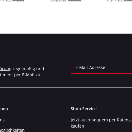
er Preis:
117,00 €
Alter Preis:
758,00 €
Alter Preis:
6.906
P-HSVE3SO1)
(S-VE3SO9-HRSSBL)
lärung
regelmäßig und
timent per E-Mail zu.
Newsletter Abonnieren
onen
Shop Service
uns
Jetzt auch bequem per Ratenz
kaufen
öglichkeiten