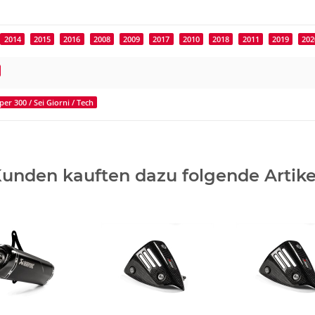
2014
2015
2016
2008
2009
2017
2010
2018
2011
2019
202
er 300 / Sei Giorni / Tech
unden kauften dazu folgende Artike