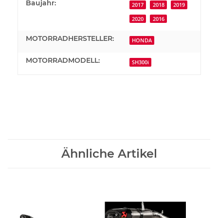
Produkteigenschaft
Wert
Baujahr:
2017
2018
2019
2020
2016
MOTORRADHERSTELLER:
HONDA
MOTORRADMODELL:
SH300i
Ähnliche Artikel