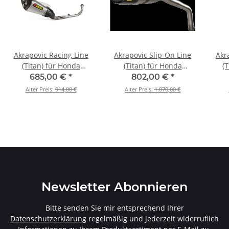
Akrapovic Racing Line
Akrapovic Slip-On Line
Akr
(Titan) für Honda
(Titan) für Honda
(T
MSX125 / Grom - BJ.
CBR600RR - BJ. 2013 >
NC
685,00 €
*
802,00 €
*
2016 > 2020 (S-H125R6-
2026 (S-H6SO17-HACT)
201
Alter Preis:
914,00 €
Alter Preis:
1.070,00 €
ASZT/1)
Newsletter Abonnieren
Bitte senden Sie mir entsprechend Ihrer
Datenschutzerklärung
regelmäßig und jederzeit widerruflich