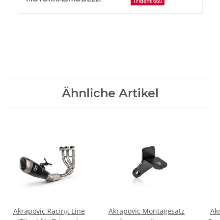
Trident 660
Ähnliche Artikel
Akrapovic Racing Line
Akrapovic Montagesatz
Ak