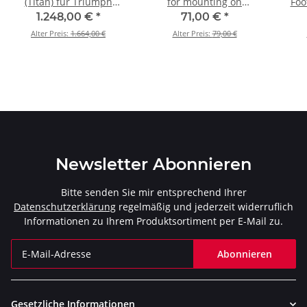
(Titan) für Triumph
for mounting on
Foo
Trident 660 - BJ. 2021 >
Triumph Trident 660 für
Triu
1.248,00 €
*
71,00 €
*
2026 (S-T6R2-CQTBL)
Triumph Trident 660 -
RALL
Alter Preis:
1.664,00 €
Alter Preis:
79,00 €
BJ. 2021 > 2026 (P-
HF1592)
Newsletter Abonnieren
Bitte senden Sie mir entsprechend Ihrer
Datenschutzerklärung
regelmäßig und jederzeit widerruflich
Informationen zu Ihrem Produktsortiment per E-Mail zu.
Abonnieren
Newsletter Abonnieren
Gesetzliche Informationen