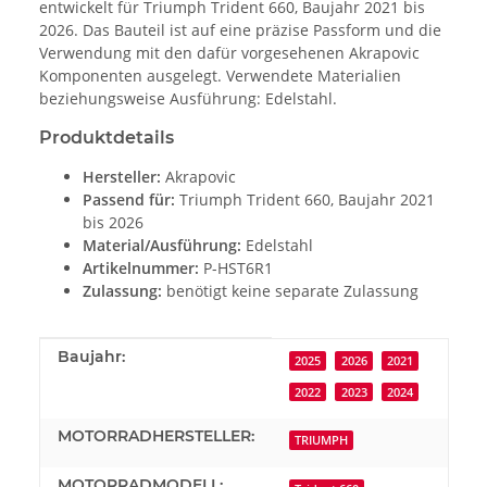
entwickelt für Triumph Trident 660, Baujahr 2021 bis
2026. Das Bauteil ist auf eine präzise Passform und die
Verwendung mit den dafür vorgesehenen Akrapovic
Komponenten ausgelegt. Verwendete Materialien
beziehungsweise Ausführung: Edelstahl.
Produktdetails
Hersteller:
Akrapovic
Passend für:
Triumph Trident 660, Baujahr 2021
bis 2026
Material/Ausführung:
Edelstahl
Artikelnummer:
P-HST6R1
Zulassung:
benötigt keine separate Zulassung
Produkteigenschaft
Wert
Baujahr:
2025
2026
2021
2022
2023
2024
MOTORRADHERSTELLER:
TRIUMPH
MOTORRADMODELL: