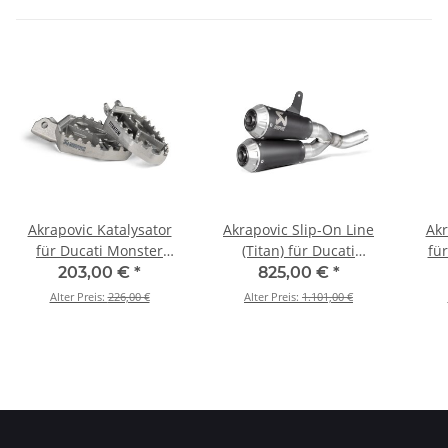
Akrapovic Katalysator
Akrapovic Slip-On Line
Akr
für Ducati Monster
(Titan) für Ducati
fü
797/797+/659 - BJ. 2017
Monster 797/797+/659 -
Caf
203,00 €
*
825,00 €
*
> 2020 (P-KAT-043/E4)
BJ. 2017 > 2020 (S-
20
Alter Preis:
226,00 €
Alter Preis:
1.101,00 €
D8SO4-CUBTBL/1)