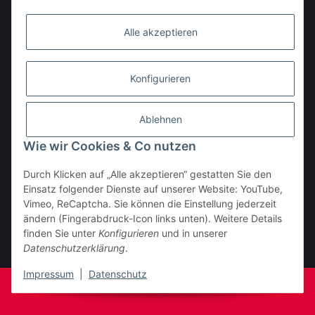
Alle akzeptieren
Konfigurieren
Ablehnen
Wie wir Cookies & Co nutzen
Durch Klicken auf „Alle akzeptieren“ gestatten Sie den
BESTELLHOTLINE:
Einsatz folgender Dienste auf unserer Website: YouTube,
(0 23 03) 983 77 27
Vimeo, ReCaptcha. Sie können die Einstellung jederzeit
ändern (Fingerabdruck-Icon links unten). Weitere Details
Vertrag widerrufen
finden Sie unter
Konfigurieren
und in unserer
Datenschutzerklärung
.
* Alle Preise inkl. gesetzlicher USt., zzgl.
Versand
Impressum
|
Datenschutz
© Fa. Moto Technik UG
Powered by
JTL-Shop