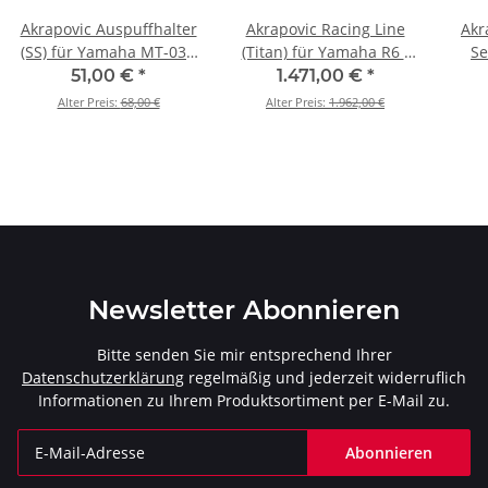
Akrapovic Auspuffhalter
Akrapovic Racing Line
Akr
(SS) für Yamaha MT-03 -
(Titan) für Yamaha R6 -
Se
BJ. 2016 > 2026 (P-X179)
BJ. 2008 > 2026 (S-Y6R9-
XMA
51,00 €
*
1.471,00 €
*
APT)
Alter Preis:
68,00 €
Alter Preis:
1.962,00 €
Newsletter Abonnieren
Bitte senden Sie mir entsprechend Ihrer
Datenschutzerklärung
regelmäßig und jederzeit widerruflich
Informationen zu Ihrem Produktsortiment per E-Mail zu.
Abonnieren
Newsletter Abonnieren