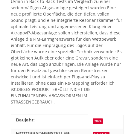
U/min in Back-to-Back-Tests im Vergleich zu einer
serienmäßigen Abgasanlage gesteigert wurden.Eine
neue profilierte Oberfläche, die den tiefen, vollen
Sound prägt, und eine integrierte Resonanzkammer für
optimale Leistung und angemessenen Klang einer
Akrapovi?-Abgasanlage sollen sicherstellen, dass diese
Anlage die FIM-Lärmgrenzwerte für den Wettbewerb
einhält. Für die Einprägung des Logos auf der
Oberfläche wurde eine spezielle Technik verwendet: Es
gibt keinen Aufkleber oder eine Gravur, sondern eine
neue Art, das Logo anzubringen. Die Anlage wurde nur
für den Einsatz auf geschlossenen Rennstrecken
entwickelt und ist einfach per Plug-and-Play zu
installieren, ohne dass ein Re-Mapping erforderlich
ist.DIESES PRODUKT ERFÜLLT NICHT DIE
EINZUHALTENDEN ABGASNORMEN IM
STRASSENGEBRAUCH.
Produkteigenschaft
Wert
Baujahr:
2024
MOTORRADHERSTELLER: