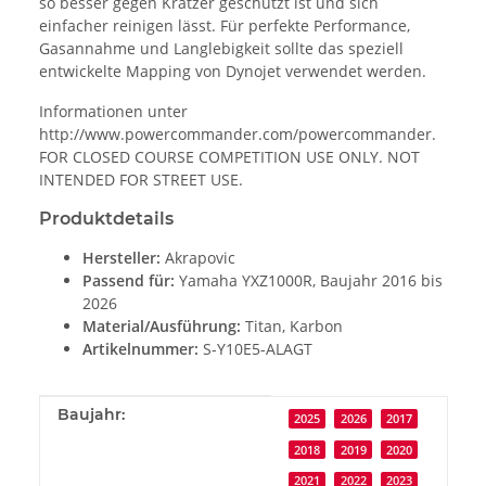
so besser gegen Kratzer geschützt ist und sich
einfacher reinigen lässt. Für perfekte Performance,
Gasannahme und Langlebigkeit sollte das speziell
entwickelte Mapping von Dynojet verwendet werden.
Informationen unter
http://www.powercommander.com/powercommander.
FOR CLOSED COURSE COMPETITION USE ONLY. NOT
INTENDED FOR STREET USE.
Produktdetails
Hersteller:
Akrapovic
Passend für:
Yamaha YXZ1000R, Baujahr 2016 bis
2026
Material/Ausführung:
Titan, Karbon
Artikelnummer:
S-Y10E5-ALAGT
Produkteigenschaft
Wert
Baujahr:
2025
2026
2017
2018
2019
2020
2021
2022
2023