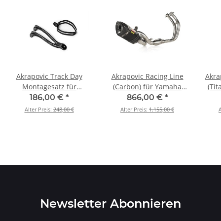
Akrapovic Track Day
Akrapovic Racing Line
Akra
Montagesatz für
(Carbon) für Yamaha
(Tit
Yamaha R1 - BJ. 2015 >
MT-07/FZ-07 - BJ. 2014 >
BJ. 2
186,00 €
*
866,00 €
*
2026 (P-MBY10E2)
2026 (S-Y7R2-AFC/1)
Alter Preis:
248,00 €
Alter Preis:
1.155,00 €
A
Newsletter Abonnieren