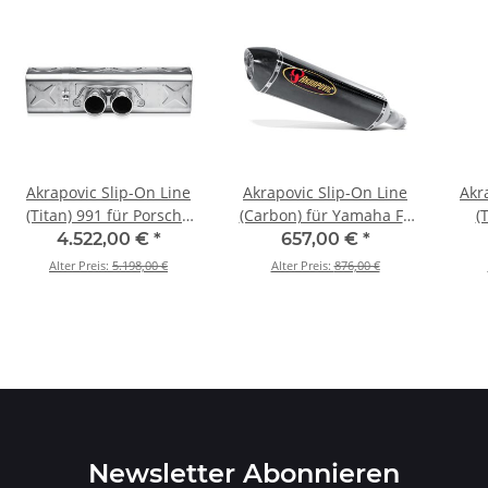
Akrapovic Slip-On Line
Akrapovic Slip-On Line
Akr
(Titan) 991 für Porsche
(Carbon) für Yamaha FZ
(
911 GT3/RS (997) 3.6 BJ
1 FAZER - BJ. 2006 > 2015
ADV
4.522,00 €
*
657,00 €
*
2006 > 2009 (MTP-
(S-Y10SO7-HRC)
120
Alter Preis:
5.198,00 €
Alter Preis:
876,00 €
PO997GT3H/1)
B
Newsletter Abonnieren