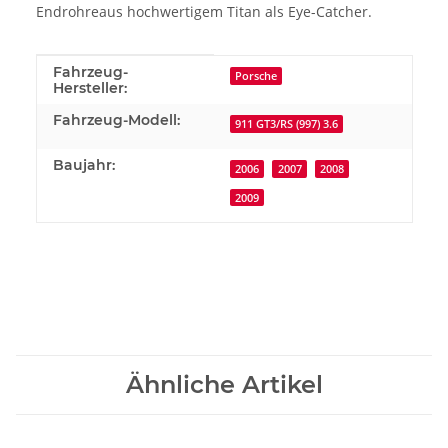
Endrohreaus hochwertigem Titan als Eye-Catcher.
Produkteigenschaft
Wert
Fahrzeug-
Porsche
Hersteller:
Fahrzeug-Modell:
911 GT3/RS (997) 3.6
Baujahr:
2006
2007
2008
2009
Ähnliche Artikel