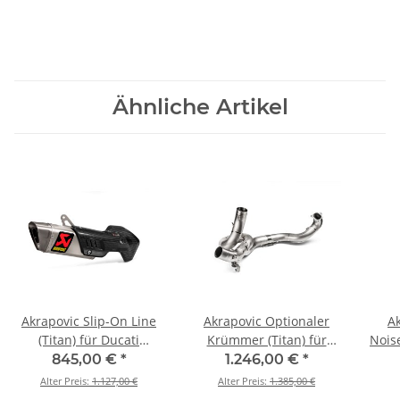
Ähnliche Artikel
Akrapovic Slip-On Line
Akrapovic Optionaler
A
(Titan) für Ducati
Krümmer (Titan) für
Nois
Multistrada 1200 - BJ.
Ducati Multistrada 1200
Mul
845,00 €
*
1.246,00 €
*
2015 > 2017 (S-D12SO9-
- BJ. 2015 > 2017 (E-
2015
Alter Preis:
1.127,00 €
Alter Preis:
1.385,00 €
HAPT)
D12E6)