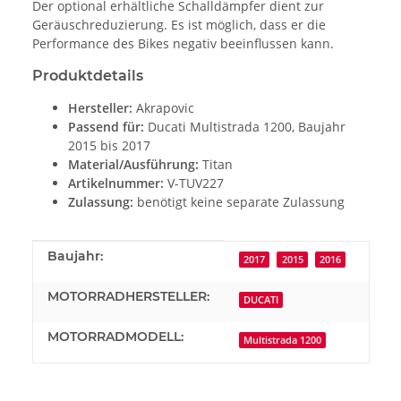
Der optional erhältliche Schalldämpfer dient zur
Geräuschreduzierung. Es ist möglich, dass er die
Performance des Bikes negativ beeinflussen kann.
Produktdetails
Hersteller:
Akrapovic
Passend für:
Ducati Multistrada 1200, Baujahr
2015 bis 2017
Material/Ausführung:
Titan
Artikelnummer:
V-TUV227
Zulassung:
benötigt keine separate Zulassung
Produkteigenschaft
Wert
Baujahr:
2017
2015
2016
MOTORRADHERSTELLER:
DUCATI
MOTORRADMODELL:
Multistrada 1200