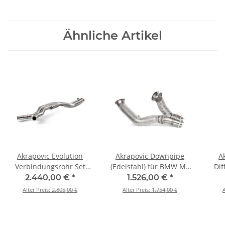
Ähnliche Artikel
Akrapovic Evolution
Akrapovic Downpipe
A
Verbindungsrohr Set
(Edelstahl) für BMW M2
Dif
(Titan) für BMW M2 CS
CS (F87N) - OPF/GPF BJ
Ma
2.440,00 €
*
1.526,00 €
*
(F87N) - OPF/GPF BJ 2020
2020 > 2021 (DP-
(F87
Alter Preis:
2.805,00 €
Alter Preis:
1.754,00 €
A
> 2021 (E-BM/T/5)
BM/SS/3)
> 2