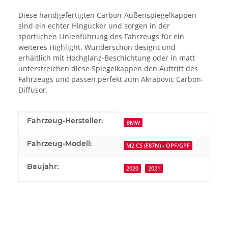
Diese handgefertigten Carbon-Außenspiegelkappen
sind ein echter Hingucker und sorgen in der
sportlichen Linienführung des Fahrzeugs für ein
weiteres Highlight. Wunderschön designt und
erhältlich mit Hochglanz-Beschichtung oder in matt
unterstreichen diese Spiegelkappen den Auftritt des
Fahrzeugs und passen perfekt zum Akrapovic Carbon-
Diffusor.
Produkteigenschaft
Wert
Fahrzeug-Hersteller:
BMW
Fahrzeug-Modell:
M2 CS (F87N) - OPF/GPF
Baujahr:
2020
2021