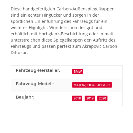
Diese handgefertigten Carbon-Außenspiegelkappen
sind ein echter Hingucker und sorgen in der
sportlichen Linienführung des Fahrzeugs für ein
weiteres Highlight. Wunderschön designt und
erhältlich mit Hochglanz-Beschichtung oder in matt
unterstreichen diese Spiegelkappen den Auftritt des
Fahrzeugs und passen perfekt zum Akrapovic Carbon-
Diffusor.
Produkteigenschaft
Wert
Fahrzeug-Hersteller:
BMW
Fahrzeug-Modell:
M4 (F82, F83) - OPF/GPF
Baujahr:
2018
2019
2020