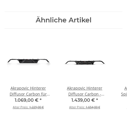
Ähnliche Artikel
Akrapovic Hinterer
Akrapovic Hinterer
A
Diffusor Carbon für
Diffusor Carbon -
Sp
BMW M4 (F82, F83) -
Hochglanz für BMW M4
Mat
1.069,00 €
*
1.439,00 €
*
OPF/GPF BJ 2018 > 2020
(F82, F83) - OPF/GPF BJ
F83)
Alter Preis:
1.229,00 €
Alter Preis:
1.654,00 €
(DI-BM/CA/1)
2018 > 2020 (DI-
202
BM/CA/4/G)