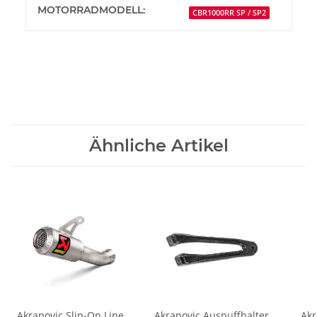
MOTORRADMODELL:
CBR1000RR SP / SP2
Ähnliche Artikel
Akrapovic Slip-On Line
Akrapovic Auspuffhalter
Akr