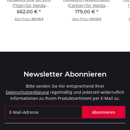
(Titan) für Honda
(Carbon) für Honda
(
CBR1000RR SP / SP2 - BJ.
CBR1000RR SP / SP2 - BJ.
CBR1
662,00 €
*
179,00 €
*
2017 > 2019 (S-H10SO18-
2017 > 2019 (P-
201
Alter Preis:
883,00 €
Alter Preis:
199,00 €
A
CBT)
MBH10SO1)
Newsletter Abonnieren
Bitte senden Sie mir entsprechend Ihrer
Datenschutzerklärung
regelmäßig und jederzeit widerruflich
Informationen zu Ihrem Produktsortiment per E-Mail zu.
Abonnieren
Newsletter Abonnieren