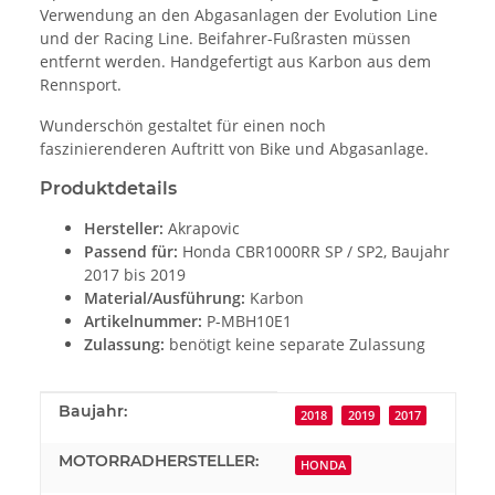
Verwendung an den Abgasanlagen der Evolution Line
und der Racing Line. Beifahrer-Fußrasten müssen
entfernt werden. Handgefertigt aus Karbon aus dem
Rennsport.
Wunderschön gestaltet für einen noch
faszinierenderen Auftritt von Bike und Abgasanlage.
Produktdetails
Hersteller:
Akrapovic
Passend für:
Honda CBR1000RR SP / SP2, Baujahr
2017 bis 2019
Material/Ausführung:
Karbon
Artikelnummer:
P-MBH10E1
Zulassung:
benötigt keine separate Zulassung
Produkteigenschaft
Wert
Baujahr:
2018
2019
2017
MOTORRADHERSTELLER:
HONDA